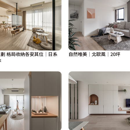
劃 格局收納各安其位｜日系
自然唯美│北歐風│20坪
坪