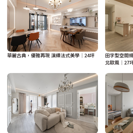
華麗古典，優雅再現 演繹法式美學│24坪
田字型空間規
北歐風｜27