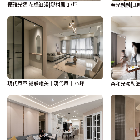
優雅光透 花樣浪漫|鄉村風|17坪
春光融融|北歐
現代風華 謐靜唯美│現代風│75坪
柔和光勾勒溫