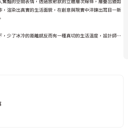
人驚豔的空間表情，透過放射狀的立體層次線條，層疊出猶如
作，渲染出真實的生活面貌，在創意與現實中淬鍊出耳目一新


下，少了冰冷的距離感反而有一種真切的生活溫度，設計師在
收納櫃，並植入一整面書櫃，方便有閱讀習慣的屋主，輕鬆窩
跡陳設，卻處處充滿用心。
窩