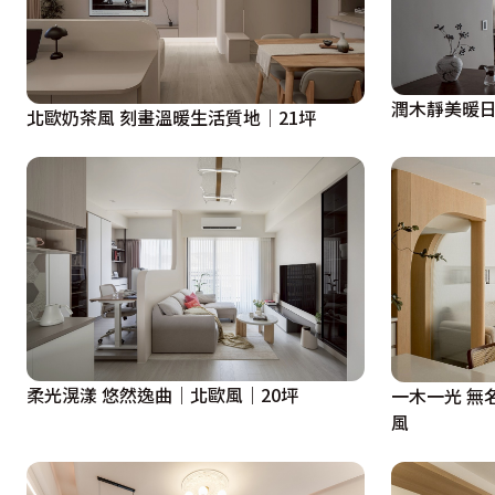
潤木靜美暖日
北歐奶茶風 刻畫溫暖生活質地│21坪
柔光滉漾 悠然逸曲｜北歐風｜20坪
一木一光 無
風