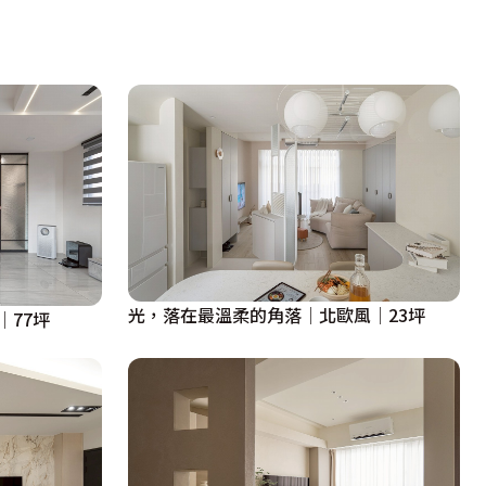
光，落在最溫柔的角落│北歐風│23坪
│77坪