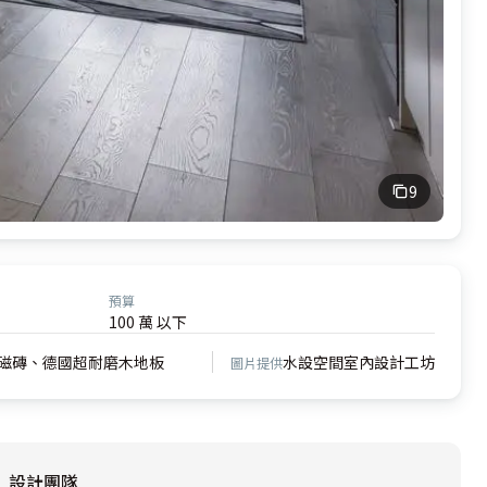
9
預算
100 萬 以下
磁磚、德國超耐磨木地板
水設空間室內設計工坊
圖片提供
設計團隊