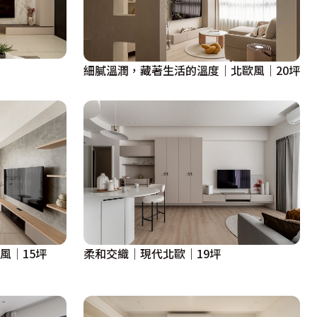
細膩溫潤，藏著生活的溫度｜北歐風｜20坪
風│15坪
柔和交織｜現代北歐｜19坪