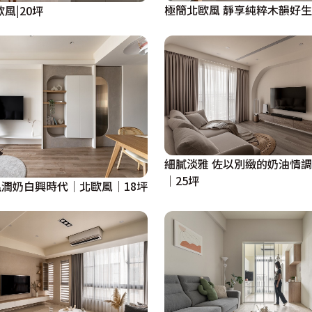
極簡北歐風 靜享純粹木韻好生
風|20坪
細膩淡雅 佐以別緻的奶油情
│25坪
潤奶白興時代│北歐風│18坪