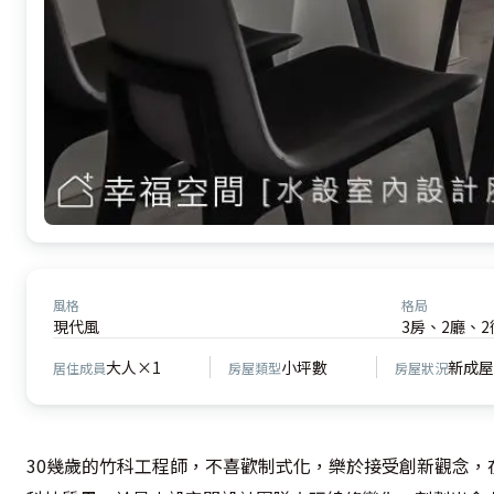
風格
格局
現代風
3房、2廳、2
大人×1
小坪數
新成屋
居住成員
房屋類型
房屋狀況
30幾歲的竹科工程師，不喜歡制式化，樂於接受創新觀念