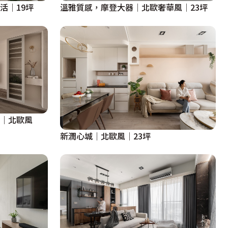
活│19坪
溫雅質感，摩登大器│北歐奢華風│23坪
調│北歐風
新潤心城│北歐風│23坪