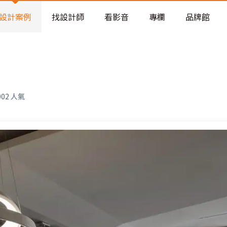
老屋預算分配與高 CP 值煥新術
設計案例
找設計師
看影音
專欄
品牌館
002
人氣