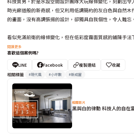
科技質男。於是水設空間設計團隊大玩線條變化，刻劃出令
時光廊道般的新奇感，但又利用低調簡約的灰白色與自然木
的畫面，沒有高調張揚的設計，卻獨具自我個性，令人難忘。
看似充滿前衛的線條變化，但在低彩度霧面質感的鋪陳手法
公領域更兼顧了生活需求，大面積的臥榻設計下方是上掀式
閱讀更多
喜歡這個案例嗎?
在一處角落看書，享受不受人打擾的愜意時光，看似不著痕
LINE
Facebook
複製連結
收藏
相關標籤
#
現代風
#
小坪數
#
新成屋
相關影片
黑與白的律動 科技人的自在