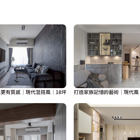
更有質感│現代混搭風│18坪
打造家族記憶的藝術│現代風