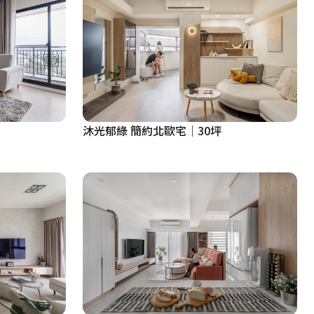
沐光郁綠 簡約北歐宅│30坪