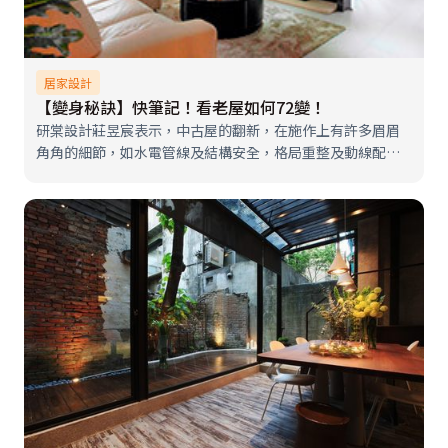
居家設計
【變身秘訣】快筆記！看老屋如何72變！
研棠設計莊昱宸表示，中古屋的翻新，在施作上有許多眉眉
角角的細節，如水電管線及結構安全，格局重整及動線配置
等，工程難度甚至超越新成屋！而如何讓老房完美變身？又
有那些筆記秘訣呢？趕快來看看以下的範例吧！