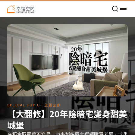
老屋預算分配與高 CP 值煥新術
SPECIAL TOPIC・主題企劃
【大翻修】20年陰暗宅變身甜美
城堡
在都會區買房不容易，越來越多屋主選擇購買老屋，或重