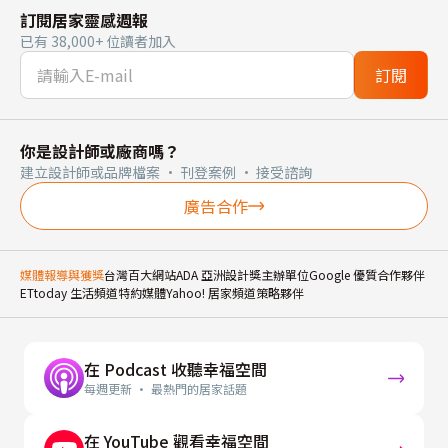
訂閱居家靈感週報
已有 38,000+ 位讀者加入
訂閱
你是設計師或廠商嗎？
建立設計師或品牌檔案 · 刊登案例 · 接受諮詢
廣告合作
媒體報導與獲獎
台灣百大網站
ADA 亞洲設計獎主辦單位
Google 優質合作夥伴
ETtoday 生活頻道特約媒體
Yahoo! 居家頻道策略夥伴
在 Podcast 收聽幸福空間
每週更新 · 最熱門的居家話題
在 YouTube 觀看幸福空間