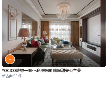
YOCICO許妳一個〜浪漫妍麗 繽紛甜美公主夢
新古典
33 坪