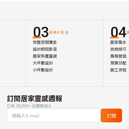
03
04
看精彩影音
完整空間實走
居家風水
設計師短影音
收納技巧
居家佈置靈感
風格營造
大坪數設計
預算分配
小坪數設計
施工流程
訂閱居家靈感週報
已有 38,000+ 位讀者加入
訂閱