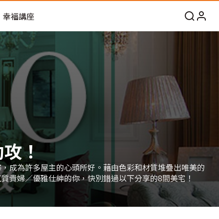
幸福講座
助攻！
條，成為許多屋主的心頭所好。藉由色彩和材質堆疊出唯美的
質貴婦／優雅仕紳的你，快別錯過以下分享的8間美宅！