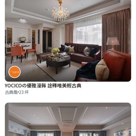
YOCICOの優雅漫舞 詮釋唯美輕古典
古典風
23 坪