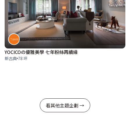
YOCICOの優雅美學 七年粉絲再續緣
新古典
78 坪
看其他主題企劃 →