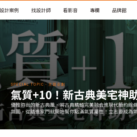
老屋預算分配與高 CP 值煥新術
設計案例
找設計師
看影音
專欄
品牌館
SPECIAL TOPIC・主題企劃
氣質+10！新古典美宅神
優雅時尚的新古典風，將古典精髓完美融合進現代簡約線
氛圍，從踏進家門就開始幫你點滿氣質屬性！立志要成為氣