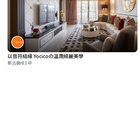
以音符結緣 Yocicoの溫潤綺麗美學
新古典
83 坪