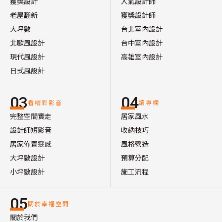
獲獎設計
人氣設計師
老屋翻新
獲獎設計師
大坪數
台北室內設計
北歐風設計
台中室內設計
現代風設計
高雄室內設計
日式風設計
03
04
看精彩影音
讀專欄
完整空間實走
居家風水
設計師短影音
收納技巧
居家佈置靈感
風格營造
大坪數設計
預算分配
小坪數設計
施工流程
05
關於幸福空間
關於我們