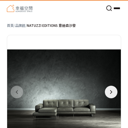
老屋預算分配與高 CP 值煥新術
看不見的居家風險和翻新關鍵
老屋預算分配與高 CP 值煥新術
首頁
/
品牌館
/
NATUZZI EDITIONS 意迪森沙發