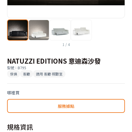
1
/
4
NATUZZI EDITIONS 意迪森沙發
型號
：
B795
傢俱
客廳
適用
客廳 視聽室
哪裡買
服務據點
規格資訊