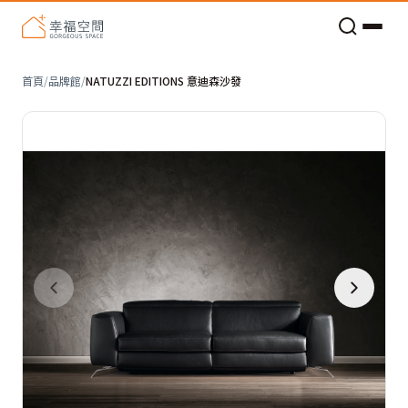
老屋預算分配與高 CP 值煥新術
首頁
/
品牌館
/
NATUZZI EDITIONS 意迪森沙發