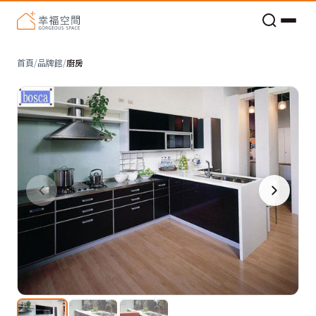
老屋預算分配與高 CP 值煥新術
首頁
/
品牌館
/
廚房