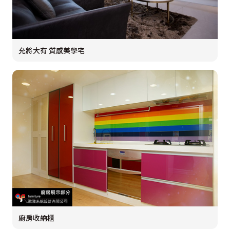
允將大有 質感美學宅
廚房收納櫃