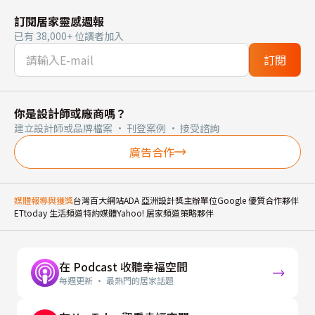
訂閱居家靈感週報
已有 38,000+ 位讀者加入
訂閱
你是設計師或廠商嗎？
建立設計師或品牌檔案 · 刊登案例 · 接受諮詢
廣告合作
媒體報導與獲獎
台灣百大網站
ADA 亞洲設計獎主辦單位
Google 優質合作夥伴
ETtoday 生活頻道特約媒體
Yahoo! 居家頻道策略夥伴
在 Podcast 收聽幸福空間
每週更新 · 最熱門的居家話題