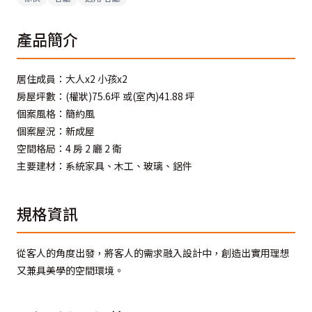
產品簡介
居住成員：大人x2 小孩x2
房屋坪數：(權狀)75.6坪 或(室內)41.88 坪
個案風格：簡約風
個案屋況：新成屋
空間格局：4 房 2 廳 2 衛
主要建材：系統家具、木工、玻璃、鋁件
規格資訊
從客人的角度出發，將客人的需求融入設計中，創造出實用理想
又兼具美學的空間環境。