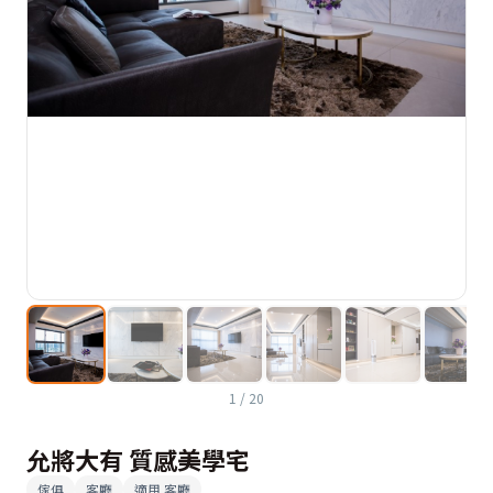
1
/
20
允將大有 質感美學宅
傢俱
客廳
適用
客廳