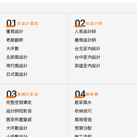
01
02
找設計靈感
找設計師
獲獎設計
人氣設計師
老屋翻新
獲獎設計師
大坪數
台北室內設計
北歐風設計
台中室內設計
現代風設計
高雄室內設計
日式風設計
03
04
看精彩影音
讀專欄
完整空間實走
居家風水
設計師短影音
收納技巧
居家佈置靈感
風格營造
大坪數設計
預算分配
小坪數設計
施工流程