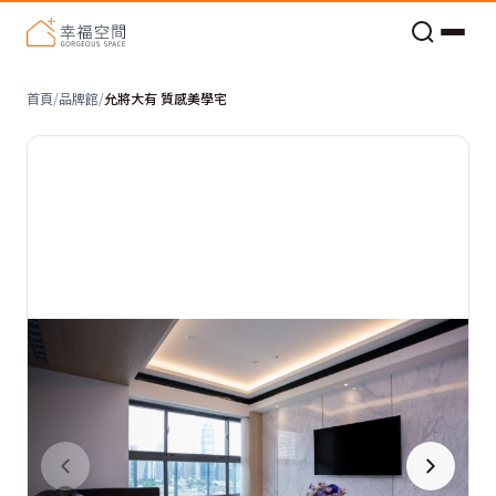
看不見的居家風險和翻新關鍵
老屋預算分配與高 CP 值煥新術
首頁
/
品牌館
/
允將大有 質感美學宅