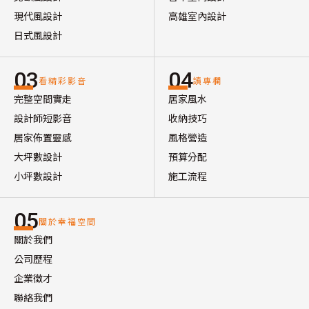
現代風設計
高雄室內設計
日式風設計
03
04
看精彩影音
讀專欄
完整空間實走
居家風水
設計師短影音
收納技巧
居家佈置靈感
風格營造
大坪數設計
預算分配
小坪數設計
施工流程
05
關於幸福空間
關於我們
公司歷程
企業徵才
聯絡我們