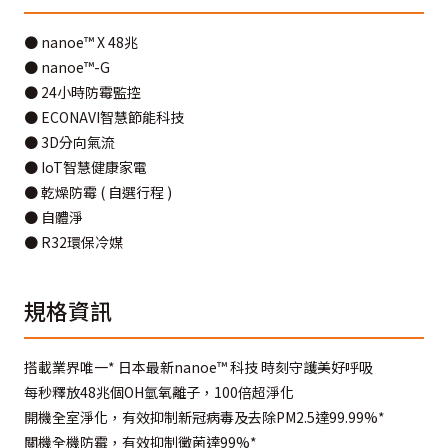
● nanoe™ X 48兆
● nanoe™-G
● 24小時防霉監控
● ECONAVI智慧節能科技
● 3D分向氣流
● IoT智慧健康家電
● 乾燥防霉 ( 自選行程 )
● 自體淨
● R32環保冷媒
規格資訊
搭載業界唯一* 日本最新nanoe™ 科技 時刻守護美好呼吸
每秒釋放48兆個OH氫氧離子，100倍超淨化
開機全室淨化，有效抑制新冠病毒及去除PM2.5達99.99%*
關機全機防霉，有效抑制黴菌達99%*