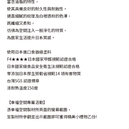
富含油脂的特性，
使其具備良好的耐久性與耐蝕性。
通直細膩的紋理及白裡透粉的色澤，
既纖細又柔和，
彷彿為空間注入一股淨化的特質，
為居家生活提升日系質感。
使用日本進口食器級塗料
F4★★★★日本國家甲醛規範認證合格
日本國家級食品安全衛生法規範認證合格
零添加日本厚生勞動省規範14 項有害物質
台灣SGS 認證標章
漆耐熱溫度150度
【幸福空間專屬活動】
憑幸福空間製材所頁面的螢幕截圖，
至製材所參觀並出示截圖即可獲得精美小禮物乙份!