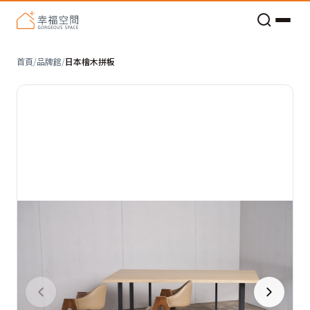
老屋預算分配與高 CP 值煥新術
首頁
/
品牌館
/
日本檜木拼板