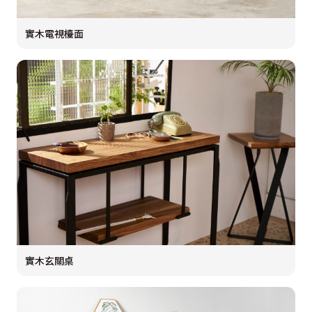
實木電視檯面
實木玄關桌