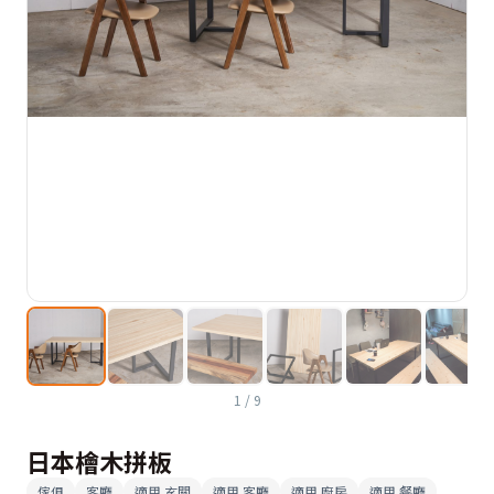
1
/
9
日本檜木拼板
傢俱
客廳
適用
玄關
適用
客廳
適用
廚房
適用
餐廳