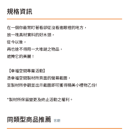
規格資訊
在一個你最常盯著看卻從沒看進眼裡的地方，
放一塊真材實料的好木頭，
從今以後，
再也捨不得用一大堆謎之物品，
遮掩它的美麗！
【幸福空間專屬活動】
憑幸福空間製材所頁面的螢幕截圖，
至製材所參觀並出示截圖即可獲得精美小禮物乙份!
*製材所保留變更及終止活動之權利。
同類型商品推薦
客廳