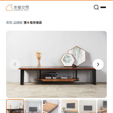
老屋預算分配與高 CP 值煥新術
首頁
/
品牌館
/
實木電視檯面