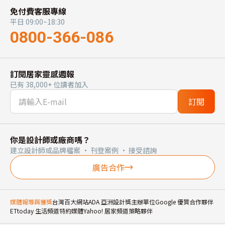
免付費客服專線
平日 09:00~18:30
0800-366-086
訂閱居家靈感週報
已有 38,000+ 位讀者加入
訂閱
你是設計師或廠商嗎？
建立設計師或品牌檔案 · 刊登案例 · 接受諮詢
廣告合作
媒體報導與獲獎
台灣百大網站
ADA 亞洲設計獎主辦單位
Google 優質合作夥伴
ETtoday 生活頻道特約媒體
Yahoo! 居家頻道策略夥伴