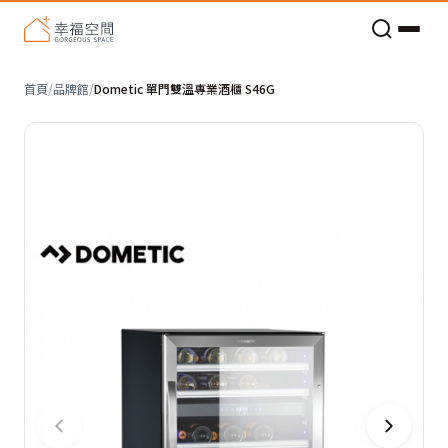
老屋預算分配與高 CP 值煥新術
首頁
/
品牌館
/
Dometic 單門雙溫專業酒櫃 S46G