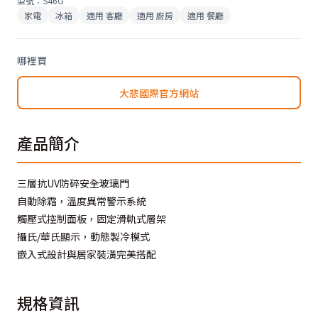
型號
：
S46G
家電
冰箱
適用
客廳
適用
廚房
適用
餐廳
哪裡買
大悲國際官方網站
產品簡介
三層抗UV防碎安全玻璃門
自動除霜，溫度異常警示系統
觸壓式控制面板，固定滑軌式層架
攝氏/華氏顯示，動態製冷模式
嵌入式設計與居家裝潢完美搭配
規格資訊