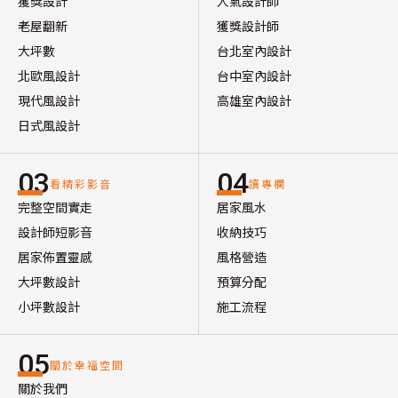
獲獎設計
人氣設計師
老屋翻新
獲獎設計師
大坪數
台北室內設計
北歐風設計
台中室內設計
現代風設計
高雄室內設計
日式風設計
03
04
看精彩影音
讀專欄
完整空間實走
居家風水
設計師短影音
收納技巧
居家佈置靈感
風格營造
大坪數設計
預算分配
小坪數設計
施工流程
05
關於幸福空間
關於我們