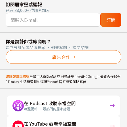
訂閱居家靈感週報
已有 38,000+ 位讀者加入
訂閱
你是設計師或廠商嗎？
建立設計師或品牌檔案 · 刊登案例 · 接受諮詢
廣告合作
媒體報導與獲獎
台灣百大網站
ADA 亞洲設計獎主辦單位
Google 優質合作夥伴
ETtoday 生活頻道特約媒體
Yahoo! 居家頻道策略夥伴
在 Podcast 收聽幸福空間
每週更新 · 最熱門的居家話題
在 YouTube 觀看幸福空間