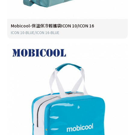
Mobicool-保溫保冷輕攜袋ICON 10/ICON 16
ICON 10-BLUE/ICON 16-BLUE