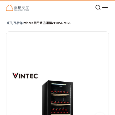
老屋預算分配與高 CP 值煥新術
首頁
/
品牌館
/
Vintec單門雙溫酒櫃V190SG2eBK