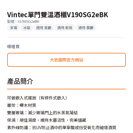
Vintec單門雙溫酒櫃V190SG2eBK
型號
：
V190SG2eBK
家電
冰箱
適用
客廳
適用
廚房
適用
餐廳
哪裡買
大悲國際官方網站
產品簡介
可做嵌入式擺放（有條件式嵌入）
層架：櫸木材質
雙層玻璃：減少玻璃門上的水蒸氣凝結
保濕：絕佳濕度，維持木塞活性，完美儲藏
紫外線防護：抗UV防止酒中的單寧酸成份受氧化而破壞酒質