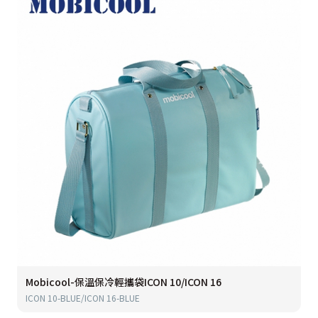
Mobicool-保溫保冷輕攜袋ICON 10/ICON 16
ICON 10-BLUE/ICON 16-BLUE