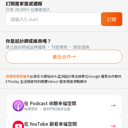
訂閱居家靈感週報
已有 38,000+ 位讀者加入
訂閱
你是設計師或廠商嗎？
建立設計師或品牌檔案 · 刊登案例 · 接受諮詢
廣告合作
媒體報導與獲獎
台灣百大網站
ADA 亞洲設計獎主辦單位
Google 優質合作夥伴
ETtoday 生活頻道特約媒體
Yahoo! 居家頻道策略夥伴
在 Podcast 收聽幸福空間
每週更新 · 最熱門的居家話題
在 YouTube 觀看幸福空間