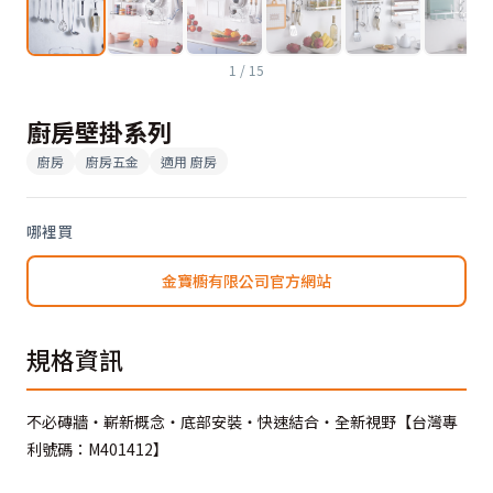
1
/
15
廚房壁掛系列
廚房
廚房五金
適用
廚房
哪裡買
金寶櫥有限公司官方網站
規格資訊
不必磚牆‧嶄新概念‧底部安裝‧快速結合‧全新視野【台灣專
利號碼：M401412】