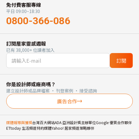
免付費客服專線
平日 09:00~18:30
0800-366-086
訂閱居家靈感週報
已有 38,000+ 位讀者加入
訂閱
你是設計師或廠商嗎？
建立設計師或品牌檔案 · 刊登案例 · 接受諮詢
廣告合作
媒體報導與獲獎
台灣百大網站
ADA 亞洲設計獎主辦單位
Google 優質合作夥伴
ETtoday 生活頻道特約媒體
Yahoo! 居家頻道策略夥伴