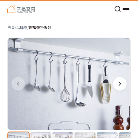
老屋預算分配與高 CP 值煥新術
首頁
/
品牌館
/
廚房壁掛系列