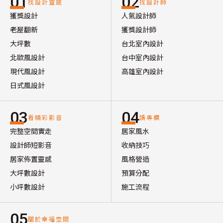
01
02
找設計靈感
找設計師
獲獎設計
人氣設計師
老屋翻新
獲獎設計師
大坪數
台北室內設計
北歐風設計
台中室內設計
現代風設計
高雄室內設計
日式風設計
03
04
看精彩影音
讀專欄
完整空間實走
居家風水
設計師短影音
收納技巧
居家佈置靈感
風格營造
大坪數設計
預算分配
小坪數設計
施工流程
05
關於幸福空間