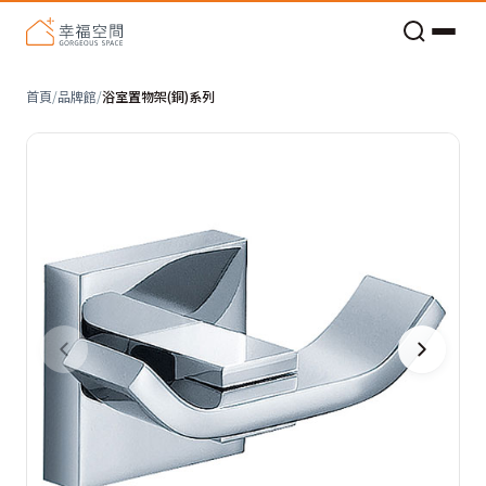
老屋預算分配與高 CP 值煥新術
首頁
/
品牌館
/
浴室置物架(銅)系列