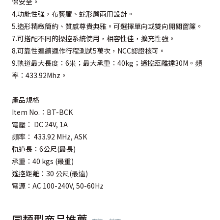
保安全。
4.功能性強，布藝簾、蛇形簾兩用設計。
5.造形精緻簡約、質感尊貴典雅。可選擇單向或雙向開關窗簾。
7.可搭配不同的操控系統使用，相容性佳，擴充性強。
8.可靠性連續運作行程測試5萬次，NCC認證核可。
9.軌道最大長度：6米；最大承重：40kg；遙控距離達30M。頻
率：433.92Mhz。
產品規格
Item No.：BT-BCK
電壓： DC 24V, 1A
頻率： 433.92 MHz, ASK
軌道長：6公尺(最長)
承重：40 kgs (最重)
遙控距離：30 公尺(最遠)
電源：AC 100-240V, 50-60Hz
同類型商品推薦