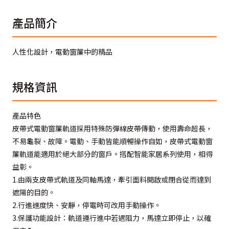
產品簡介
人性化設計，電動窗簾中的精品
規格資訊
產品特色
皮帶式電動窗簾軌道採用特殊防彈線皮帶傳動，使用壽命超長，
不易龜裂、故障。電動、手動皆能順暢操作自如，皮帶式電動窗
簾軌道能適用於絕大部分的窗戶。搭配智能家居系列使用，相得
益彰。
1.由兩支皮帶式軌道及同軸馬達，牽引面料開啟或閉合從而達到
遮陽的目的。
2.行進速度快、安靜，停電時可改用手動操作。
3.保護功能設計：軌道運行進中若遇阻力，馬達立即停止，以確