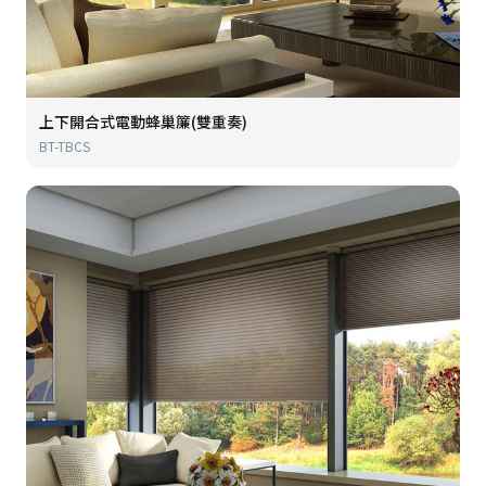
上下開合式電動蜂巢簾(雙重奏)
BT-TBCS