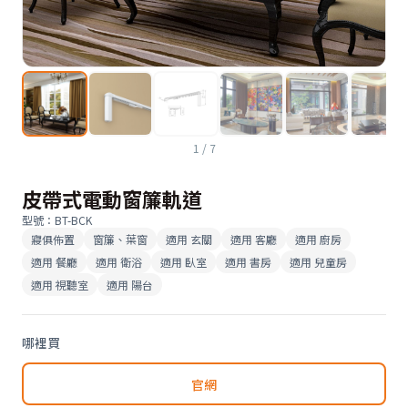
1
/
7
皮帶式電動窗簾軌道
型號
：
BT-BCK
寢俱佈置
窗簾、葉窗
適用
玄關
適用
客廳
適用
廚房
適用
餐廳
適用
衛浴
適用
臥室
適用
書房
適用
兒童房
適用
視聽室
適用
陽台
哪裡買
官網