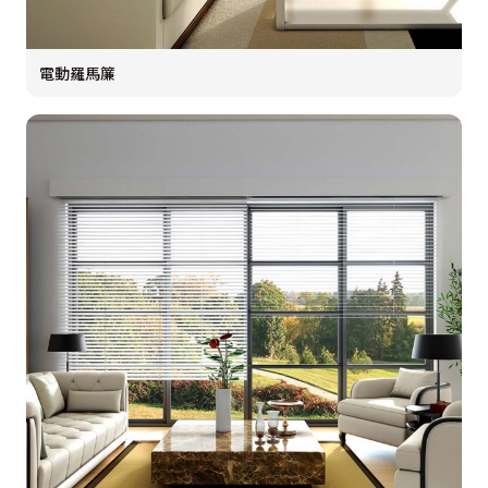
電動羅馬簾