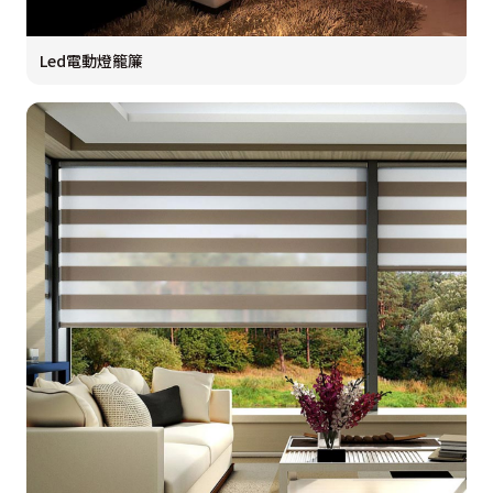
Led電動燈籠簾