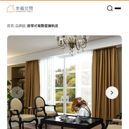
老屋預算分配與高 CP 值煥新術
首頁
/
品牌館
/
皮帶式電動窗簾軌道