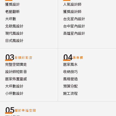
獲獎設計
人氣設計師
老屋翻新
獲獎設計師
大坪數
台北室內設計
北歐風設計
台中室內設計
現代風設計
高雄室內設計
日式風設計
03
04
看精彩影音
讀專欄
完整空間實走
居家風水
設計師短影音
收納技巧
居家佈置靈感
風格營造
大坪數設計
預算分配
小坪數設計
施工流程
05
關於幸福空間