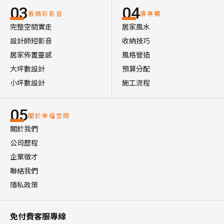
03
04
看精彩影音
讀專欄
完整空間實走
居家風水
設計師短影音
收納技巧
居家佈置靈感
風格營造
大坪數設計
預算分配
小坪數設計
施工流程
05
關於幸福空間
關於我們
公司歷程
企業徵才
聯絡我們
隱私政策
免付費客服專線