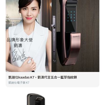
凱迪仕kaadas K7，劉濤代言五合一藍芽指紋鎖
凱迪仕電子鎖 K7