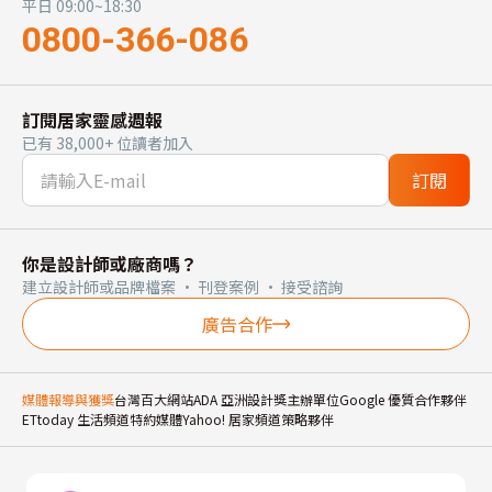
平日 09:00~18:30
0800-366-086
訂閱居家靈感週報
已有 38,000+ 位讀者加入
訂閱
你是設計師或廠商嗎？
建立設計師或品牌檔案 · 刊登案例 · 接受諮詢
廣告合作
媒體報導與獲獎
台灣百大網站
ADA 亞洲設計獎主辦單位
Google 優質合作夥伴
ETtoday 生活頻道特約媒體
Yahoo! 居家頻道策略夥伴