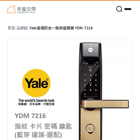
老屋預算分配與高 CP 值煥新術
首頁
/
品牌館
/
Yale遠端四合一指紋密碼鎖 YDM-7216