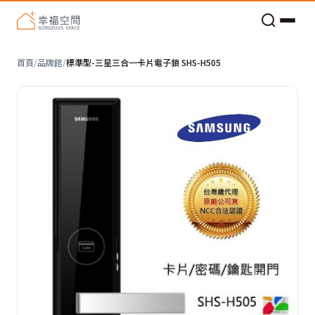
老屋預算分配與高 CP 值煥新術
首頁
/
品牌館
/
標準型-三星三合一卡片電子鎖 SHS-H505