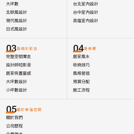
大坪數
台北室內設計
北歐風設計
台中室內設計
現代風設計
高雄室內設計
日式風設計
03
04
看精彩影音
讀專欄
完整空間實走
居家風水
設計師短影音
收納技巧
居家佈置靈感
風格營造
大坪數設計
預算分配
小坪數設計
施工流程
05
關於幸福空間
關於我們
公司歷程