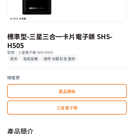
標準型-三星三合一卡片電子鎖 SHS-
H505
型號
：
三星電子鎖 SHS-H505
其他
智能設備
適用
玄關 臥室 書房
哪裡買
產品連結
三星電子鎖
產品簡介