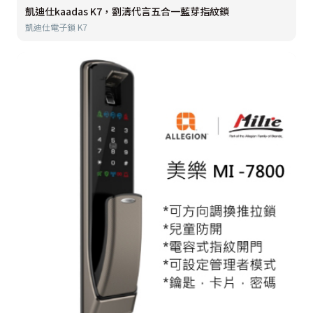
凱迪仕kaadas K7，劉濤代言五合一藍芽指紋鎖
凱迪仕電子鎖 K7