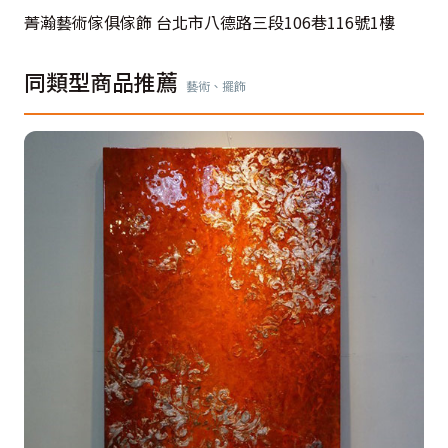
菁瀚藝術傢俱傢飾 台北市八德路三段106巷116號1樓
同類型商品推薦
藝術、擺飾