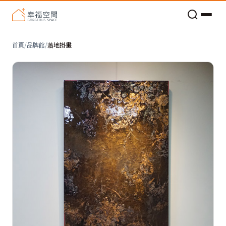
老屋預算分配與高 CP 值煥新術
首頁
/
品牌館
/
落地掛畫