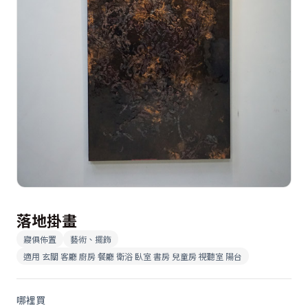
落地掛畫
寢俱佈置
藝術、擺飾
適用
玄關 客廳 廚房 餐廳 衛浴 臥室 書房 兒童房 視聽室 陽台
哪裡買