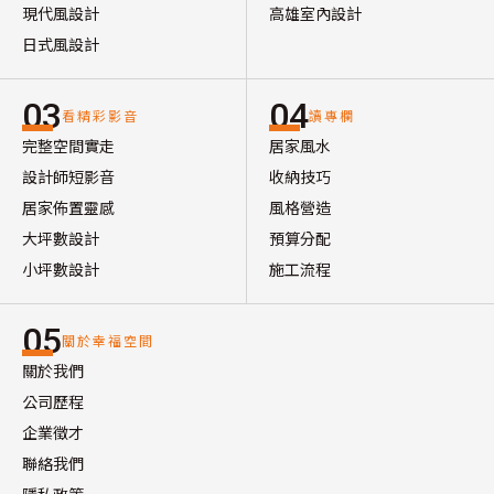
現代風設計
高雄室內設計
日式風設計
03
04
看精彩影音
讀專欄
完整空間實走
居家風水
設計師短影音
收納技巧
居家佈置靈感
風格營造
大坪數設計
預算分配
小坪數設計
施工流程
05
關於幸福空間
關於我們
公司歷程
企業徵才
聯絡我們
隱私政策