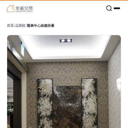
老屋預算分配與高 CP 值煥新術
看不見的居家風險和翻新關鍵
老屋預算分配與高 CP 值煥新術
首頁
/
品牌館
/
醫美中心高牆掛畫