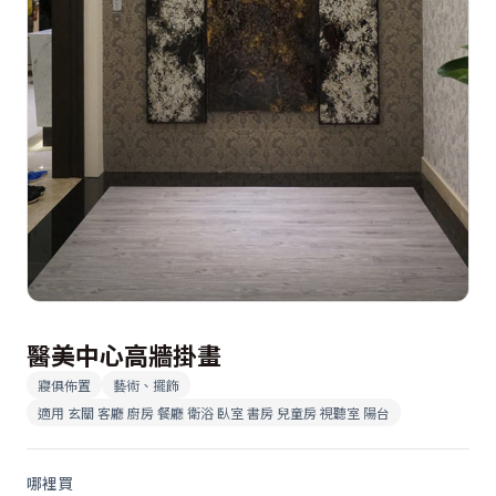
醫美中心高牆掛畫
寢俱佈置
藝術、擺飾
適用
玄關 客廳 廚房 餐廳 衛浴 臥室 書房 兒童房 視聽室 陽台
哪裡買