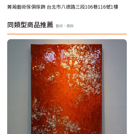
菁瀚藝術傢俱傢飾 台北市八德路三段106巷116號1樓
同類型商品推薦
藝術、擺飾