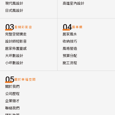
現代風設計
高雄室內設計
日式風設計
03
04
看精彩影音
讀專欄
完整空間實走
居家風水
設計師短影音
收納技巧
居家佈置靈感
風格營造
大坪數設計
預算分配
小坪數設計
施工流程
05
關於幸福空間
關於我們
公司歷程
企業徵才
聯絡我們
隱私政策