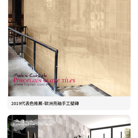
2019代表色推薦-歐洲亮釉手工壁磚