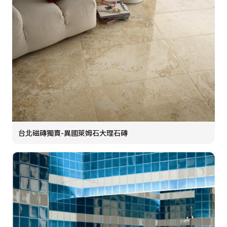
台北磁磚獨賣-異國萊姆石大理石磚