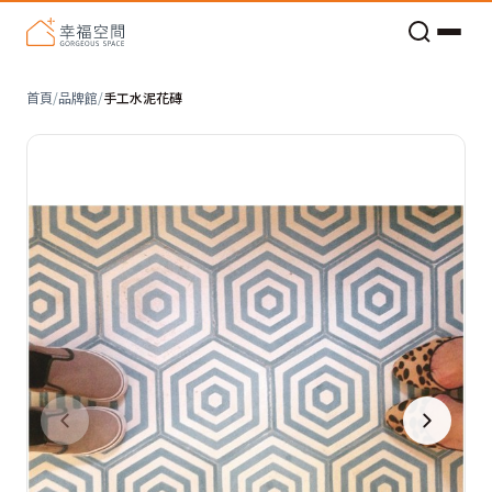
老屋預算分配與高 CP 值煥新術
首頁
/
品牌館
/
手工水泥花磚