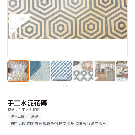
1
/
15
手工水泥花磚
型號
：
手工水泥花磚
建材五金
磁磚
適用
玄關 客廳 廚房 餐廳 衛浴 臥室 書房 兒童房 視聽室 陽台