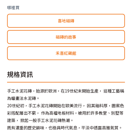
哪裡買
喜地磁磚
磁磚的故事
禾喜紅磡館
規格資訊
手工水泥花磚，始源於歐洲，在19世紀末開始生產， 這種工藝稱
為蠟畫法水泥磚。
20世紀初，手工水泥花磚開始在歐美流行， 因其釉料厚，圖案色
彩搭配層出不窮， 作為高檔地板材料，被用於許多教堂、別墅等
建築， 掀起一股手工水泥花磚熱潮。
既有濃重的歷史韻味，也極具時代氣息，平淡中透露高雅氣質。