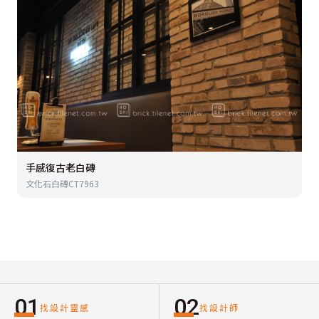
手感復古老白磚
文化石白磚CT7963
01
02
找設計靈感
找設計師