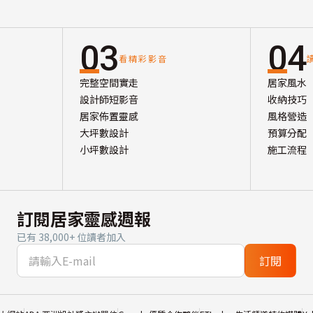
03
04
看精彩影音
完整空間實走
居家風水
設計師短影音
收納技巧
居家佈置靈感
風格營造
大坪數設計
預算分配
小坪數設計
施工流程
訂閱居家靈感週報
已有 38,000+ 位讀者加入
訂閱