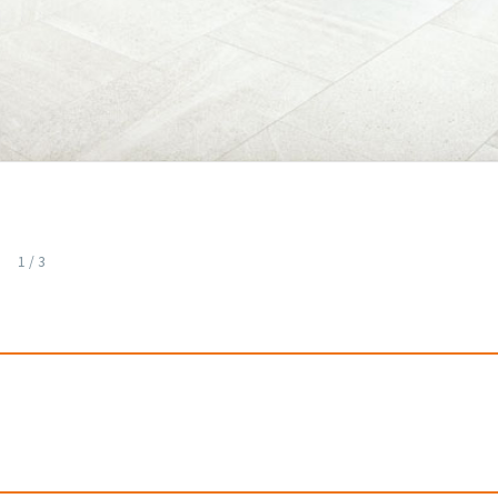
1
/
3