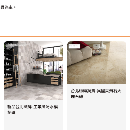
商品為主。
台北磁磚獨賣-異國萊姆石大
理石磚
新品台北磁磚-工業風清水模
花磚