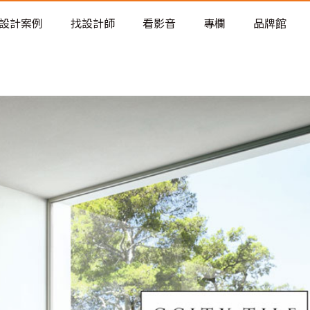
老屋預算分配與高 CP 值煥新術
設計案例
找設計師
看影音
專欄
品牌館