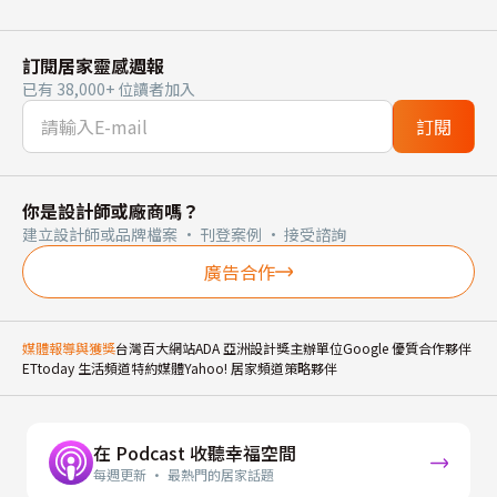
訂閱居家靈感週報
已有 38,000+ 位讀者加入
訂閱
你是設計師或廠商嗎？
建立設計師或品牌檔案 · 刊登案例 · 接受諮詢
廣告合作
媒體報導與獲獎
台灣百大網站
ADA 亞洲設計獎主辦單位
Google 優質合作夥伴
ETtoday 生活頻道特約媒體
Yahoo! 居家頻道策略夥伴
在 Podcast 收聽幸福空間
每週更新 · 最熱門的居家話題