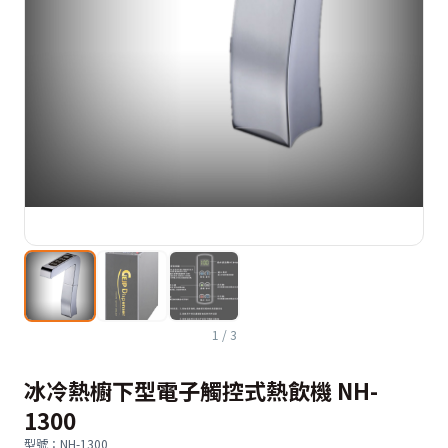
1
/
3
冰冷熱櫥下型電子觸控式熱飲機 NH-
1300
型號
：
NH-1300