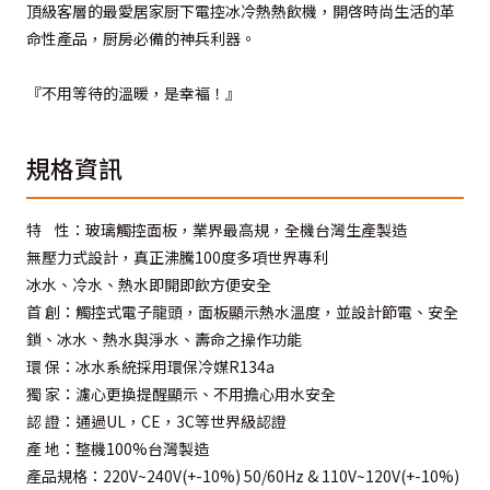
頂級客層的最愛居家厨下電控冰冷熱熱飲機，開啓時尚生活的革
命性產品，厨房必備的神兵利器。
『不用等待的溫暖，是幸褔！』
規格資訊
特 性：玻璃觸控面板，業界最高規，全機台灣生產製造
無壓力式設計，真正沸騰100度多項世界專利
冰水、冷水、熱水即開即飲方便安全
首 創：觸控式電子龍頭，面板顯示熱水溫度，並設計節電、安全
鎖、冰水、熱水與淨水、壽命之操作功能
環 保：冰水系統採用環保冷媒R134a
獨 家：濾心更換提醒顯示、不用擔心用水安全
認 證：通過UL，CE，3C等世界級認證
產 地：整機100%台灣製造
產品規格：220V~240V(+-10%) 50/60Hz & 110V~120V(+-10%)