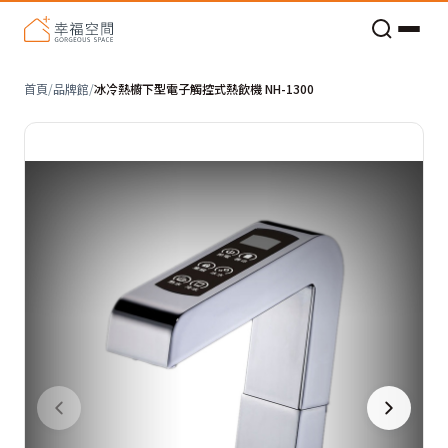
老屋預算分配與高 CP 值煥新術
首頁
/
品牌館
/
冰冷熱櫥下型電子觸控式熱飲機 NH-1300