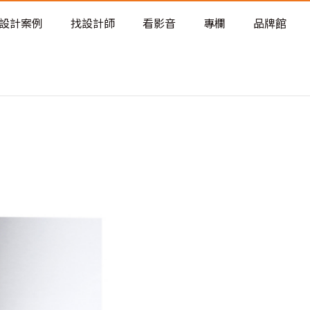
老屋預算分配與高 CP 值煥新術
設計案例
找設計師
看影音
專欄
品牌館