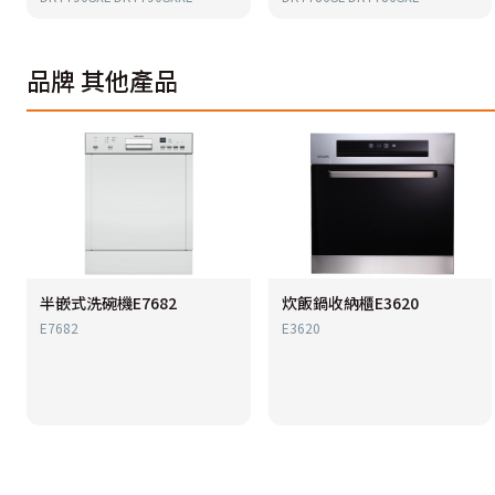
品牌
其他產品
半嵌式洗碗機E7682
炊飯鍋收納櫃E3620
E7682
E3620