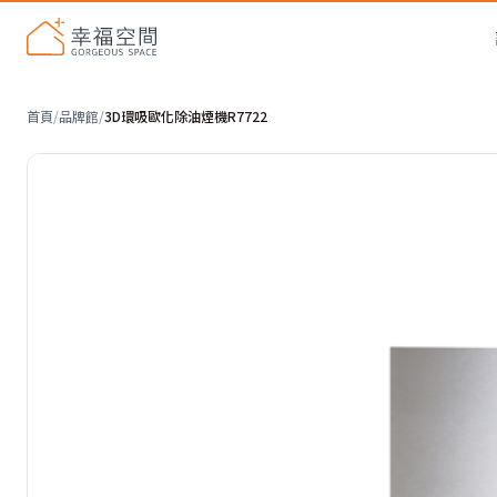
首頁
/
品牌館
/
3D環吸歐化除油煙機R7722