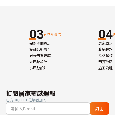
03
04
看精彩影音
完整空間實走
居家風水
設計師短影音
收納技巧
居家佈置靈感
風格營造
大坪數設計
預算分配
小坪數設計
施工流程
訂閱居家靈感週報
已有 38,000+ 位讀者加入
訂閱