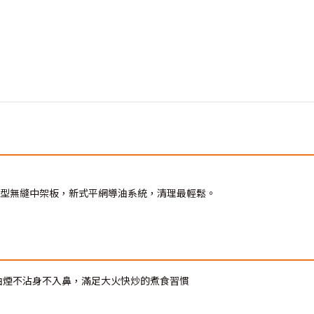
成型無縫中架板，新式平網導油系統，清理最輕鬆。
，油煙不沾身不入鼻，滿足大火快炒的煮食習慣