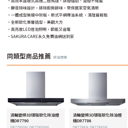
•高效率直吸式高速二極馬達，排煙強勁、油煙不殘留
•靜音除味設計，排除廚房餘味，常保居家空氣清新
•一體成型無縫中架板，新式平網導油系統 ，清理最輕鬆
•全新歐化單層造型，美觀大方
•高亮度LED燈泡照明，節能又省電
•SAKURA CARE永久免費油網送到家
同類型商品推薦
排油煙機
渦輪變頻3D環吸歐化除油煙
渦輪變頻3D環吸歐化除油煙
機DR7790
機DR7786
DR7790SXL DR7790SXXL
DR7786SL DR7786SXL