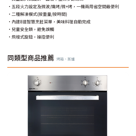
•五段火力設定及微波/燒烤/微+烤，一機兩用省空間最便利
•二種解凍模式(按重量/按時間)
•內建8道智慧烹飪菜單，美味料理自動完成
•兒童安全鎖，避免誤觸
•飛梭式旋鈕，操控便利
同類型商品推薦
烤箱、蒸爐