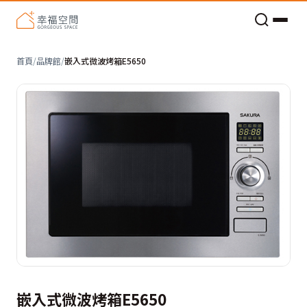
老屋預算分配與高 CP 值煥新術
首頁
/
品牌館
/
嵌入式微波烤箱E5650
嵌入式微波烤箱E5650