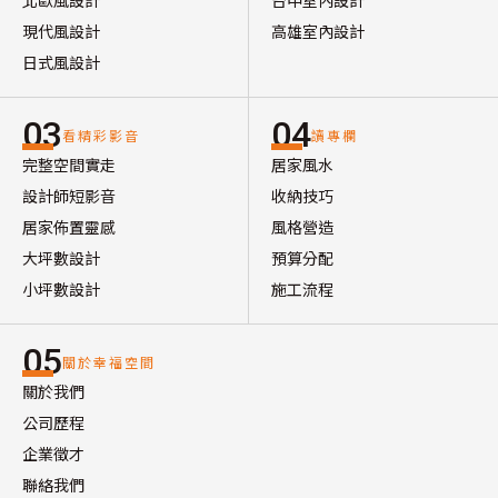
北歐風設計
台中室內設計
現代風設計
高雄室內設計
日式風設計
03
04
看精彩影音
讀專欄
完整空間實走
居家風水
設計師短影音
收納技巧
居家佈置靈感
風格營造
大坪數設計
預算分配
小坪數設計
施工流程
05
關於幸福空間
關於我們
公司歷程
企業徵才
聯絡我們