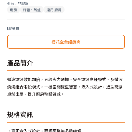
型號
：
E5650
廚房
烤箱、蒸爐
適用
廚房
哪裡買
櫻花全台經銷商
產品簡介
微波燒烤效能加倍，五段火力選擇、完全燒烤烹飪模式、及微波
燒烤組合兩段模式，一機空間雙重智慧，崁入式設計，造型簡潔
卓然出眾，提升廚房整體質感。
規格資訊
•真正嵌入式設計，面板平整無多餘線條