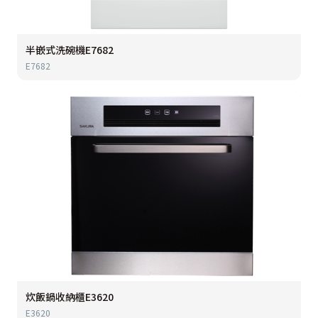
半嵌式洗碗機E7682
E7682
炊飯鍋收納櫃E3620
E3620