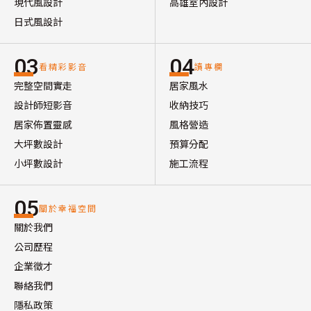
現代風設計
高雄室內設計
日式風設計
03
04
看精彩影音
讀專欄
完整空間實走
居家風水
設計師短影音
收納技巧
居家佈置靈感
風格營造
大坪數設計
預算分配
小坪數設計
施工流程
05
關於幸福空間
關於我們
公司歷程
企業徵才
聯絡我們
隱私政策