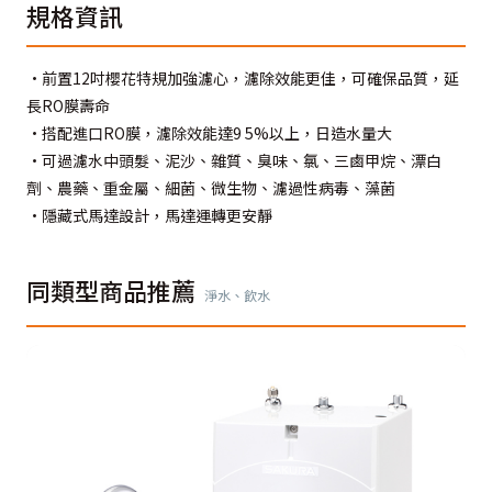
規格資訊
•前置12吋櫻花特規加強濾心，濾除效能更佳，可確保品質，延
長RO膜壽命
•搭配進口RO膜，濾除效能達9 5%以上，日造水量大
•可過濾水中頭髮、泥沙、雜質、臭味、氯、三鹵甲烷、漂白
劑、農藥、重金屬、細菌、微生物、濾過性病毒、藻菌
•隱藏式馬達設計，馬達運轉更安靜
同類型商品推薦
淨水、飲水