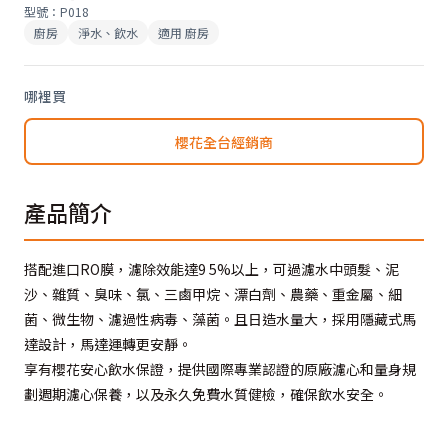
型號
：
P018
廚房
淨水、飲水
適用
廚房
哪裡買
櫻花全台經銷商
產品簡介
搭配進口RO膜，濾除效能達9 5%以上，可過濾水中頭髮、泥
沙、雜質、臭味、氯、三鹵甲烷、漂白劑、農藥、重金屬、細
菌、微生物、濾過性病毒、藻菌。且日造水量大，採用隱藏式馬
達設計，馬達運轉更安靜。
享有櫻花安心飲水保證，提供國際專業認證的原廠濾心和量身規
劃週期濾心保養，以及永久免費水質健檢，確保飲水安全。