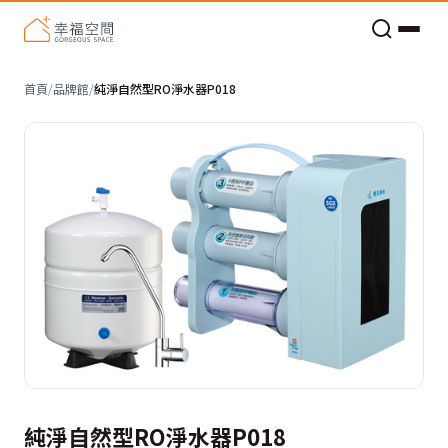
老屋預算分配與高 CP 值煥新術
首頁
/
品牌館
/
純淨自然型RO淨水器P018
純淨自然型RO淨水器P018