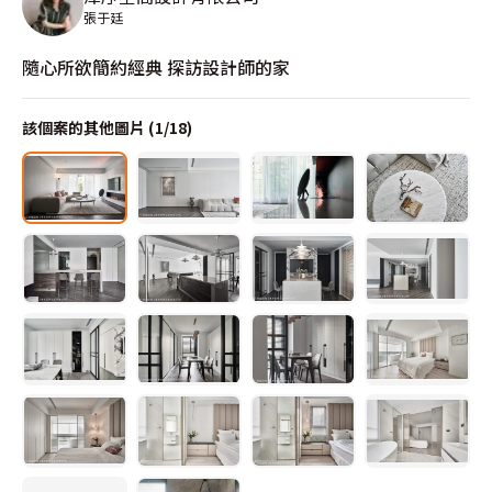
張于廷
隨心所欲簡約經典 探訪設計師的家
該個案的其他圖片 (
1
/
18
)