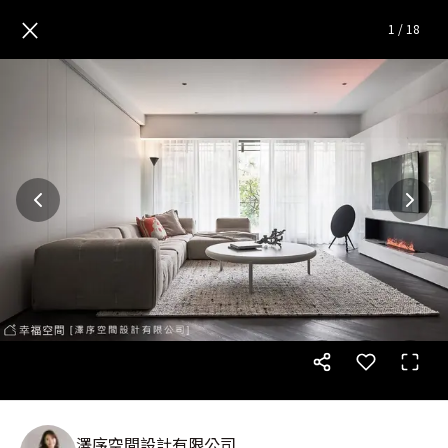
隨心所欲簡約經典 探訪設計師
×
1
/
18
澤序空間設計有限公司