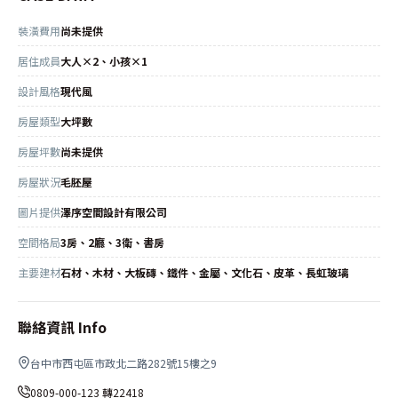
裝潢費用
尚未提供
居住成員
大人×2、小孩×1
設計風格
現代風
房屋類型
大坪數
房屋坪數
尚未提供
房屋狀況
毛胚屋
圖片提供
澤序空間設計有限公司
空間格局
3房、2廳、3衛、書房
主要建材
石材、木材、大板磚、鐵件、金屬、文化石、皮革、長虹玻璃
聯絡資訊 Info
台中市西屯區市政北二路282號15樓之9
0809-000-123 轉22418