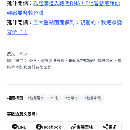
延伸閱讀：
為居家植入聰明DNA！E化智慧宅讓你
輕鬆耍廢救台灣
延伸閱讀：
五大重點面面俱到：親愛的，我把家變
安全了！
撰文：May
圖片提供：IKEA、龍樺裝潢設計、優尼客空間設計有限公司、詹
晧室內裝修設計有限公司
相關標籤
#
智慧居家
#
E宅
#
智慧宅
#
智慧家電
喜歡這篇文章嗎?
LINE
Facebook
複製連結
更多