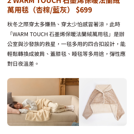
萬用毯（杏棕/藍灰） $699
秋冬之際穿太多嫌熱、穿太少怕感冒著涼，此時
「WARM TOUCH 石墨烯保暖法蘭絨萬用毯」是辦
公室與沙發族的救星，一毯多用的四合扣設計，能
輕鬆轉換成披肩、蓋膝毯、睡毯等多用途，彈性應
對日夜溫差。