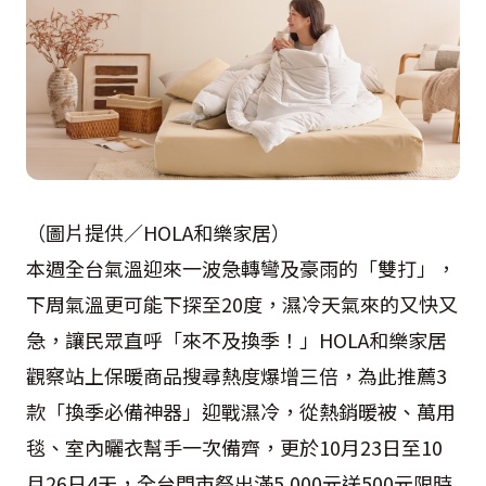
（圖片提供／HOLA和樂家居）
本週全台氣溫迎來一波急轉彎及豪雨的「雙打」，
下周氣溫更可能下探至20度，濕冷天氣來的又快又
急，讓民眾直呼「來不及換季！」HOLA和樂家居
觀察站上保暖商品搜尋熱度爆增三倍，為此推薦3
款「換季必備神器」迎戰濕冷，從熱銷暖被、萬用
毯、室內曬衣幫手一次備齊，更於10月23日至10
月26日4天，全台門市祭出滿5,000元送500元限時