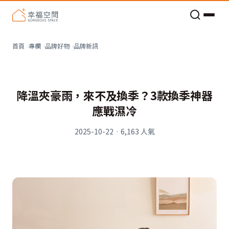
老屋預算分配與高 CP 值煥新術
品牌新訊
首頁
專欄
品牌好物
降溫夾豪雨，來不及換季？3款換季神器
應戰濕冷
2025-10-22
·
6,163
人氣