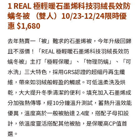
1 REAL 極輕暖石墨烯科技羽絨長效防
螨冬被 （雙人）10/23-12/24限時優
惠 $1,680
去年熱賣一「被」難求的石墨烯被，今年升級回歸
且不漲價！「REAL 極輕暖石墨烯科技羽絨長效防
螨冬被」主打「極輕保暖」、「物理防螨」、「可
水洗」三大特色，採用GRS認證的超細丹再生纖
維，帶來如羽絨般輕盈的觸感。可低溫柔洗及烘
乾，大大提升冬季清潔的便利。填充加入石墨烯成
分加強熱傳導，經10分鐘溫升測試，蓄熱升溫效能
優異，溫度高於一般被胎達 2.4度，搭配子母扣設
計，依溫度靈活搭配其他被胎，是保暖高CP值首
選。