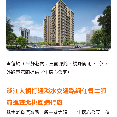
▲位於10米靜巷內，三面臨路，視野開闊。（3D
外觀示意圖提供／佳瑞心公園）
淡江大橋打通淡水交通路網任督二脈
前進雙北桃園速行遊
與主幹道濱海路二段一巷之隔，「佳瑞心公園」位