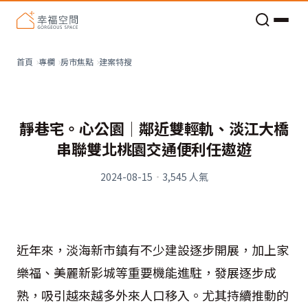
老屋預算分配與高 CP 值煥新術
建案特搜
首頁
專欄
房市焦點
靜巷宅。心公園│鄰近雙輕軌、淡江大橋
串聯雙北桃園交通便利任遨遊
2024-08-15
·
3,545
人氣
近年來，淡海新市鎮有不少建設逐步開展，加上家
樂福、美麗新影城等重要機能進駐，發展逐步成
熟，吸引越來越多外來人口移入。尤其持續推動的