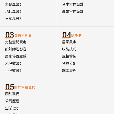
北歐風設計
台中室內設計
現代風設計
高雄室內設計
日式風設計
03
04
看精彩影音
讀專欄
完整空間實走
居家風水
設計師短影音
收納技巧
居家佈置靈感
風格營造
大坪數設計
預算分配
小坪數設計
施工流程
05
關於幸福空間
關於我們
公司歷程
企業徵才