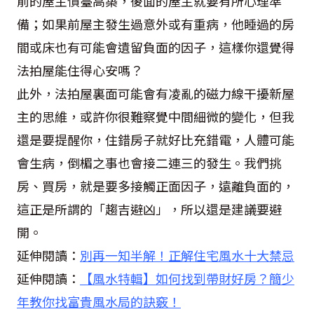
前的屋主債臺高築，後面的屋主就要有所心理準
備；如果前屋主發生過意外或有重病，他睡過的房
間或床也有可能會遺留負面的因子，這樣你還覺得
法拍屋能住得心安嗎？
此外，法拍屋裏面可能會有凌亂的磁力線干擾新屋
主的思維，或許你很難察覺中間細微的變化，但我
還是要提醒你，住錯房子就好比充錯電，人體可能
會生病，倒楣之事也會接二連三的發生。我們挑
房、買房，就是要多接觸正面因子，遠離負面的，
這正是所謂的「趨吉避凶」，所以還是建議要避
開。
延伸閱讀：
別再一知半解！正解住宅風水十大禁忌
延伸閱讀：
【風水特輯】如何找到帶財好房？簡少
年教你找富貴風水局的訣竅！