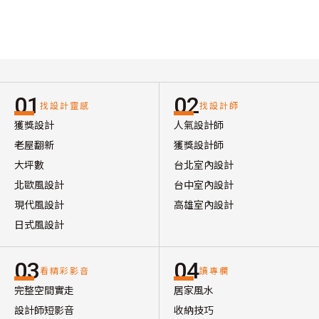
01
02
找設計靈感
找設計師
獲獎設計
人氣設計師
老屋翻新
獲獎設計師
大坪數
台北室內設計
北歐風設計
台中室內設計
現代風設計
高雄室內設計
日式風設計
03
04
看精彩影音
讀專欄
完整空間實走
居家風水
設計師短影音
收納技巧