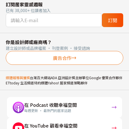
訂閱居家靈感週報
已有 38,000+ 位讀者加入
訂閱
你是設計師或廠商嗎？
建立設計師或品牌檔案 · 刊登案例 · 接受諮詢
廣告合作
媒體報導與獲獎
台灣百大網站
ADA 亞洲設計獎主辦單位
Google 優質合作夥伴
ETtoday 生活頻道特約媒體
Yahoo! 居家頻道策略夥伴
在 Podcast 收聽幸福空間
每週更新 · 最熱門的居家話題
在 YouTube 觀看幸福空間