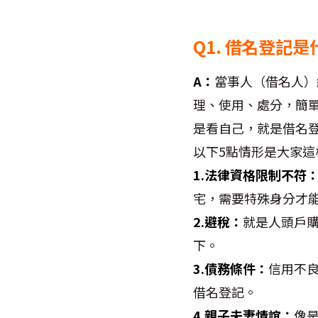
Q1. 借名登記
A：
當事人（借名人）
理、使用、處分，簡
是看自己，就是借名
以下5點情形是大家這
1.法律資格限制不符
宅，需要特殊身分才
2.避稅：
就是人頭戶
下。
3.債務條件：
信用不
借名登記。
4.親子夫妻情誼：
像