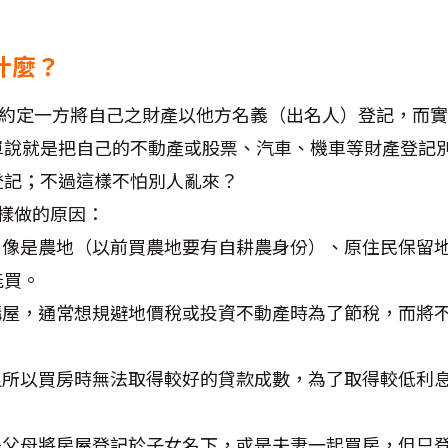
是什麼？
約定一方將自己之財產以他方名義（出名人）登記，而實
單說就是把自己的不動產或股票、汽車、機車等財產登記
登記；不過這樣不怕別人亂來？
樣做的原因：
：
像是農地（以前買農地要有自耕農身份）、原住民保留
能買。
購屋，通常想規避地價稅或投資不動產時為了節稅，而將
良所以買房時無法取得較好的貸款成數，為了取得較低利
是父母將房屋登記於子女名下，或是夫妻一起買房，但只