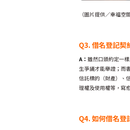
（圖片提供／幸福空
Q3. 借名登記
A：
雖然口頭約定一樣
生爭議才能舉證；而
信託標的（財產）、
理權及使用權等，寫
Q4. 如何借名