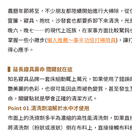
農曆年節將至，不少朋友都陸續開始進行大掃除，從
窗簾、寢具、抱枕、沙發套也都要拆卸下來清洗，光
晚六、晚七……的現代上班族，在家事方面比較駑鈍也
掌握一些小撇步(
懶人推薦～事半功倍打掃用具
)，讓
得心應手。
▌延長寢具壽命 關鍵就在這
知名寢具品牌一套床組動輒上萬元，如果使用了錯誤
艷美麗的色彩，也很可能因此而褪色變質，甚至發生
命，關鍵點就是學會正確的清潔方式。
Point 01.清洗劑溶解於水中才使用
市面上的洗滌劑多半為濃縮的高性能清洗劑，如果直
將清洗劑（粉狀或液狀）倒在布料上，直接接觸布料