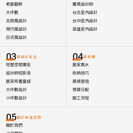
老屋翻新
獲獎設計師
大坪數
台北室內設計
北歐風設計
台中室內設計
現代風設計
高雄室內設計
日式風設計
03
04
看精彩影音
讀專欄
完整空間實走
居家風水
設計師短影音
收納技巧
居家佈置靈感
風格營造
大坪數設計
預算分配
小坪數設計
施工流程
05
關於幸福空間
關於我們