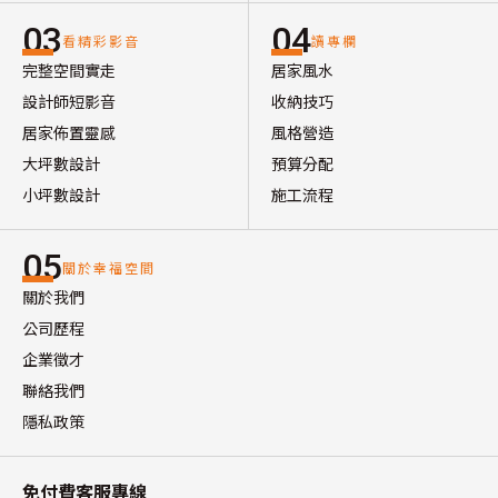
03
04
看精彩影音
讀專欄
完整空間實走
居家風水
設計師短影音
收納技巧
居家佈置靈感
風格營造
大坪數設計
預算分配
小坪數設計
施工流程
05
關於幸福空間
關於我們
公司歷程
企業徵才
聯絡我們
隱私政策
免付費客服專線