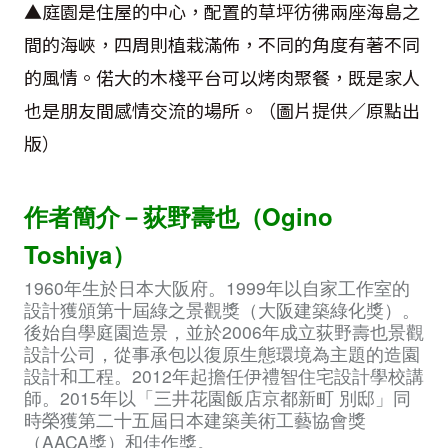
▲庭園是住屋的中心，配置的草坪彷彿兩座海島之
間的海峽，四周則植栽滿佈，不同的角度有著不同
的風情。偌大的木棧平台可以烤肉聚餐，既是家人
也是朋友間感情交流的場所。（圖片提供／原點出
版）
作者簡介－荻野壽也（Ogino
Toshiya）
1960年生於日本大阪府。1999年以自家工作室的
設計獲頒第十屆綠之景觀獎（大阪建築綠化獎）。
後始自學庭園造景，並於2006年成立荻野壽也景觀
設計公司，從事承包以復原生態環境為主題的造園
設計和工程。2012年起擔任伊禮智住宅設計學校講
師。2015年以「三井花園飯店京都新町 別邸」同
時榮獲第二十五屆日本建築美術工藝協會獎
（AACA獎）和佳作獎。