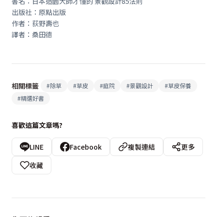
書名：日本造園大師才懂的 景觀設計85法則
出版社：原點出版
作者：荻野壽也
譯者：桑田德
相關標籤
#
除草
#
草皮
#
庭院
#
景觀設計
#
草皮保養
#
精選好書
喜歡這篇文章嗎?
LINE
Facebook
複製連結
更多
收藏