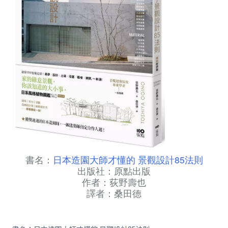
書名：
日本造園大師才懂的 景觀設計85法則
出版社：原點出版
作者：荻野壽也
譯者：桑田德