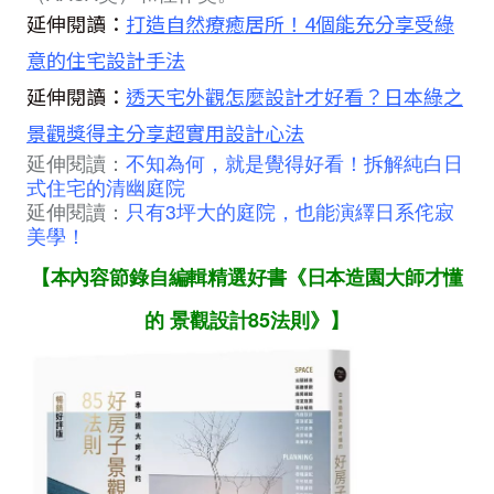
延伸閱讀：
打造自然療癒居所！4個能充分享受綠
意的住宅設計手法
延伸閱讀：
透天宅外觀怎麼設計才好看？日本綠之
景觀獎得主分享超實用設計心法
延伸閱讀：
不知為何，就是覺得好看！拆解純白日
式住宅的清幽庭院
延伸閱讀：
只有3坪大的庭院，也能演繹日系侘寂
美學！
【本內容節錄自編輯精選好書《日本造園大師才懂
的 景觀設計85法則》】