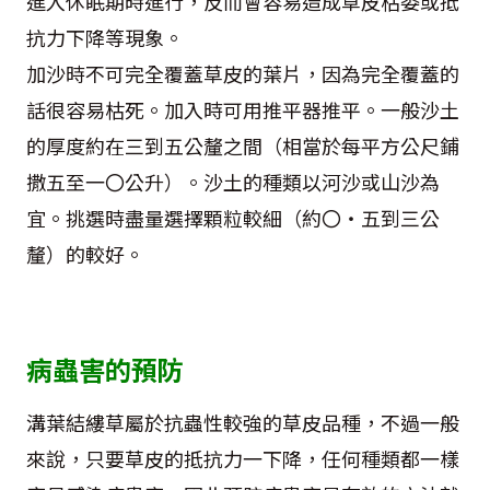
進入休眠期時進行，反而會容易造成草皮枯委或抵
抗力下降等現象。
加沙時不可完全覆蓋草皮的葉片，因為完全覆蓋的
話很容易枯死。加入時可用推平器推平。一般沙土
的厚度約在三到五公釐之間（相當於每平方公尺鋪
撒五至一〇公升）。沙土的種類以河沙或山沙為
宜。挑選時盡量選擇顆粒較細（約〇‧五到三公
釐）的較好。
病蟲害的預防
溝葉結縷草屬於抗蟲性較強的草皮品種，不過一般
來說，只要草皮的抵抗力一下降，任何種類都一樣