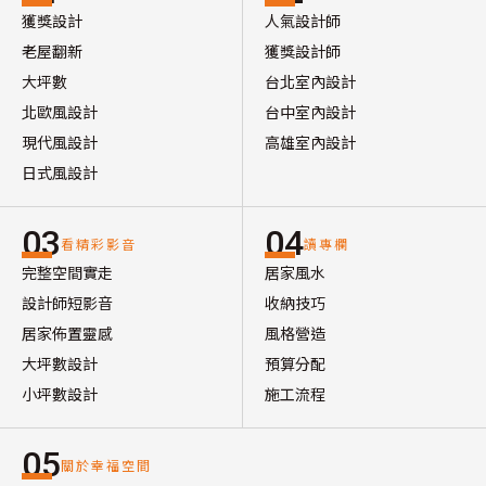
獲獎設計
人氣設計師
老屋翻新
獲獎設計師
大坪數
台北室內設計
北歐風設計
台中室內設計
現代風設計
高雄室內設計
日式風設計
03
04
看精彩影音
讀專欄
完整空間實走
居家風水
設計師短影音
收納技巧
居家佈置靈感
風格營造
大坪數設計
預算分配
小坪數設計
施工流程
05
關於幸福空間