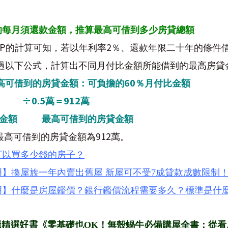
的每月須還款金額，推算最高可借到多少房貸總額
P
2
的計算可知，若以年利率
％、還款年限二十年的條件
過以下公式，計算出不同月付比金額所能借到的最高房貸
60
高可借到的房貸金額：可負擔的
％月付比金額
÷0.5
912
）
萬＝
萬
金額
最高可借到的房貸金額
912
最高可借到的房貸金額為
萬。
可以買多少錢的房子？
明】換屋族一年內賣出舊屋 新屋可不受7成貸款成數限制
明】什麼是房屋鑑價？銀行鑑價流程需要多久？標準是什
輯精選好書《
零基礎也OK！無殼蝸牛必備購屋全書：從看