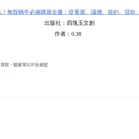
K！無殼蝸牛必備購屋全書：從看屋、議價、簽約、貸款、
出版社：四塊玉文創
作者：0.38
貸款、驗屋等SOP全揭密