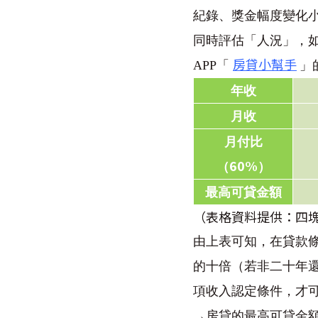
紀錄、獎金幅度變化
同時評估「人況」，
房貸小幫手
APP「
」
年收
月收
月付比
60%
（
）
最高可貸金額
（表格資料提供：四
由上表可知，在貸款
的十倍（若非二十年
項收入認定條件，才
→
房貸的最高可貸金