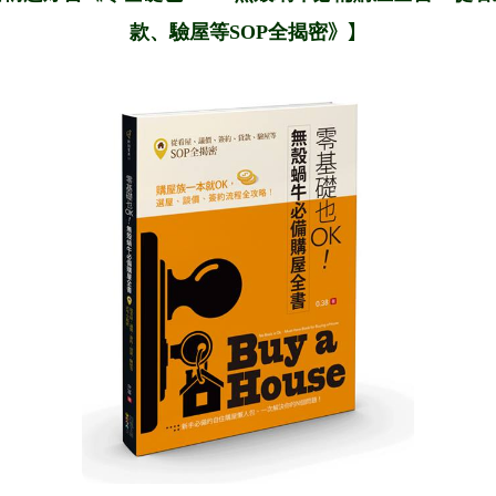
》】
款、驗屋等SOP全揭密