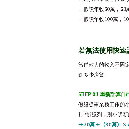
60
60
→
假設年收
萬，
100
10
→
假設年收
萬，
若無法使用快速
當借款人的收入不固
到多少房貸。
STEP 01
重新計算自
假設從事業務工作的
7
打
折認列，則小明新
→
70
萬
＋（
30
萬）
×