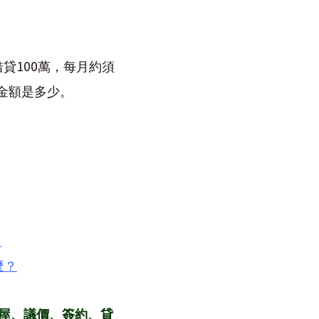
100
借貸
萬，每月約須
金額是多少。
！
麼？
屋、議價、簽約、貸