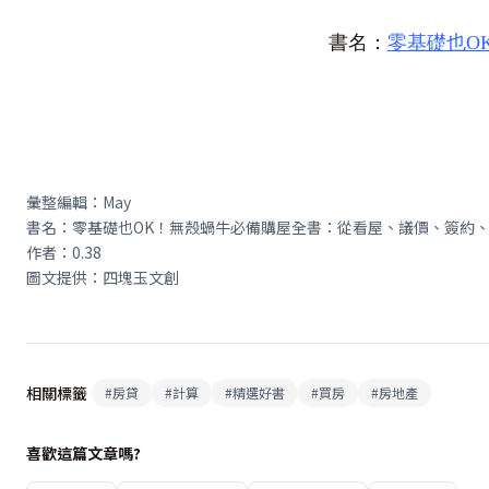
書名：
零基礎也O
彙整編輯：May
書名：零基礎也OK！無殼蝸牛必備購屋全書：從看屋、議價、簽約、
作者：0.38
圖文提供：四塊玉文創
相關標籤
#
房貸
#
計算
#
精選好書
#
買房
#
房地產
喜歡這篇文章嗎?