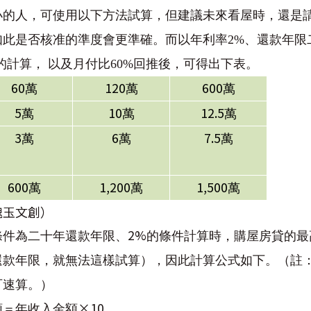
小的人，可使用
以下方法試算，但
建議未來看屋時，還是
如此是否核准的準度會更準確。而以年利率2%、還款年限
的計算， 以及月付比60%回推後，可得出下表。
60
120
600
萬
萬
萬
5
10
12.5
萬
萬
萬
3
6
7.5
萬
萬
萬
600
1,200
1,500
萬
萬
萬
塊玉文創）
2%
條件為二十年還款年限、
的條件計算時，購屋房貸的最
還款年限，就無法這樣試算），因此計算公式如下。（註
可速算。）
×10
額＝年收入金額