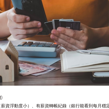
間）
（薪資浮動度小）、有薪資轉帳紀錄（銀行能看到每月穩