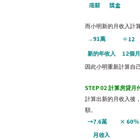
底薪
獎金
而小明新的月收入計
91
÷12
→
萬
12
新的年收入
個
因此小明重新計算自
STEP 02
計算房貸月
計算出新的月收入後
額。
→
7.6
萬
× 60
％
月收入