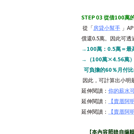
STEP 03
100
從借
萬
AP
從「
房貸小幫手
」
0.5
償還
萬。因此可透
100
0.5
→
萬：
萬＝最
100
×4.56
→
（
萬
萬
60
可負擔的
％月付比
因此，可計算出小明
延伸閱讀：
你的薪水
延伸閱讀：
【賣厝阿
延伸閱讀：
【賣厝阿
【本內容節錄自編