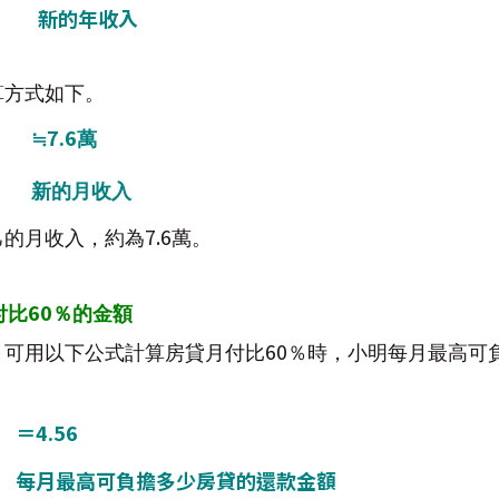
新的年收入
算方式如下。
7.6
≒
萬
月
新的月收入
7.6
己的月收入，約為
萬。
60
付比
％的金額
60
，可用以下公式計算房貸月付比
％時，小明每月最高可
＝
4.56
每月最高可負擔多少房貸的還款金額