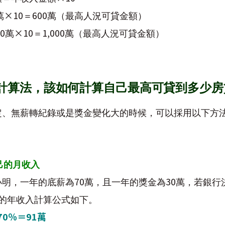
×10
600
萬
＝
萬（最高人況可貸金額）
0
×10
1,000
萬
＝
萬（最高人況可貸金額）
計算法，該如何計算自己最高可貸到多少房
定、無薪轉紀錄或是獎金變化大的時候
，可以採用以下方
己的月收入
70
30
小明，一年的底薪為
萬，且一年的獎金為
萬，若銀行
的年收入計算公式如下。
70
％
＝
91
萬