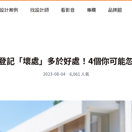
老屋預算分配與高 CP 值煥新術
設計案例
找設計師
看影音
專欄
品牌館
登記「壞處」多於好處！4個你可能
2023-08-04
·
6,061
人氣