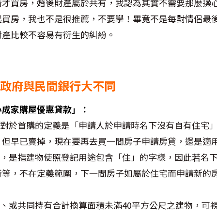
婚才買房，婚後財產屬於共有，我認為其實不需要那麼操
起買房，我也不是很推薦，不要學！畢竟不是每對情侶最
財產比較不容易有衍生的糾紛。
義，政府與民間銀行大不同
心成家購屋優惠貸款」：
，對於首購的定義是「申請人於申請時名下沒有自有住宅
，但早已賣掉，現在要再去買一間房子申請房貸，還是適
義，是指建物使照登記用途包含「住」的字樣，因此若名
所等，不在定義範圍，下一間房子如屬於住宅而申請新的
有、或共同持有合計換算面積未滿40平方公尺之建物，可