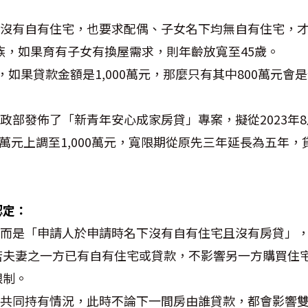
下沒有自有住宅，也要求配偶、子女名下均無自有住宅，
購族，如果育有子女有換屋需求，則年齡放寬至45歲。
元，如果貸款金額是1,000萬元，那麼只有其中800萬元會
財政部發佈了「新青年安心成家房貸」專案，擬從2023年
0萬元上調至1,000萬元，寬限期從原先三年延長為五年
。
認定：
，而是「申請人於申請時名下沒有自有住宅且沒有房貸」
若夫妻之一方已有自有住宅或貸款，不影響另一方購買住
限制。
妻共同持有情況，此時不論下一間房由誰貸款，都會影響