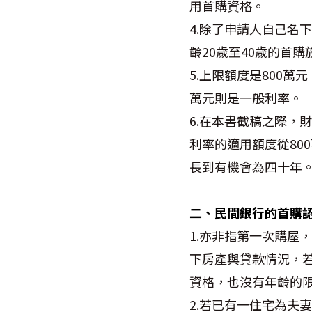
用首購資格。
4.除了申請人自己名
齡20歲至40歲的首
5.上限額度是800萬
萬元則是一般利率。
6.在本書截稿之際，
利率的適用額度從80
長到有機會為四十年
二、民間銀行的首購
1.亦非指第一次購屋
下房產與貸款情況，
資格，也沒有年齡的
2.若已有一住宅為夫