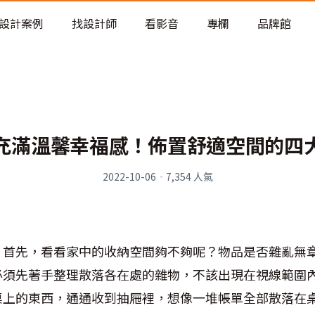
老屋預算分配與高 CP 值煥新術
設計案例
找設計師
看影音
專欄
品牌館
充滿溫馨幸福感！佈置舒適空間的四
2022-10-06
·
7,354
人氣
！首先，看看家中的收納空間夠不夠呢？物品是否雜亂無
必須先著手整理散落各在處的雜物，不該出現在視線範圍
桌上的東西，通通收到抽屜裡，想像一堆帳單全部散落在