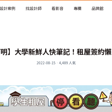
老屋預算分配與高 CP 值煥新術
設計案例
找設計師
看影音
專欄
品牌館
阿明】大學新鮮人快筆記！租屋簽約懶
2022-08-15
·
4,489
人氣