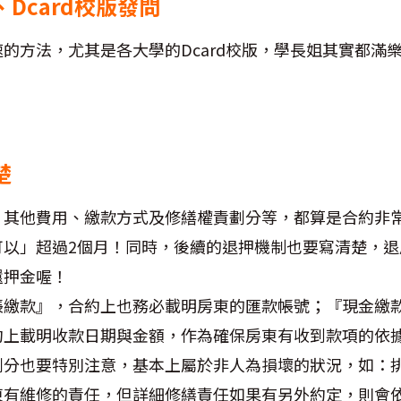
、Dcard校版發問
的方法，尤其是各大學的Dcard校版，學長姐其實都滿
楚
、其他費用、繳款方式及修繕權責劃分等，都算是合約非
可以」超過2個月！同時，後續的退押機制也要寫清楚，退
還押金喔！
帳繳款』，合約上也務必載明房東的匯款帳號；『現金繳
約上載明收款日期與金額，作為確保房東有收到款項的依
劃分也要特別注意，基本上屬於非人為損壞的狀況，如：
東有維修的責任，但詳細修繕責任如果有另外約定，則會