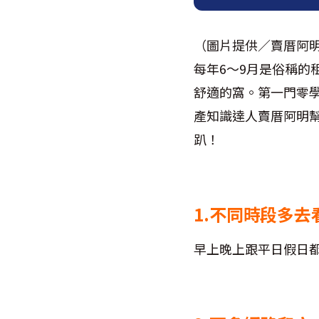
（圖片提供／賣厝阿
每年6～9月是俗稱
舒適的窩。第一門零
產知識達人賣厝阿明
趴！
1.不同時段多去
早上晚上跟平日假日