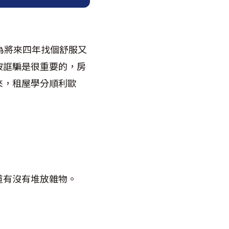
為將來四年找個舒服又
被誆騙是很重要的，房
來，租屋學分順利歐
道有沒有堆放雜物。