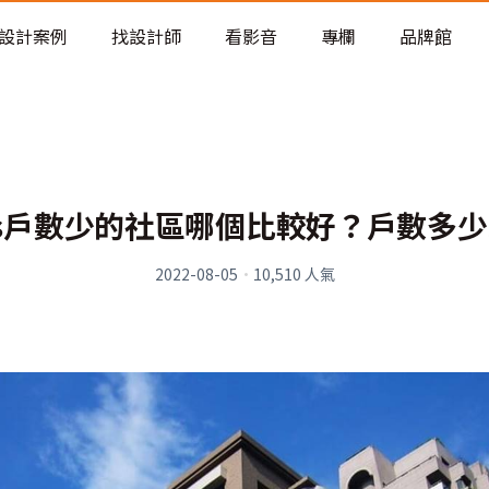
老屋預算分配與高 CP 值煥新術
設計案例
找設計師
看影音
專欄
品牌館
s戶數少的社區哪個比較好？戶數多
2022-08-05
·
10,510
人氣