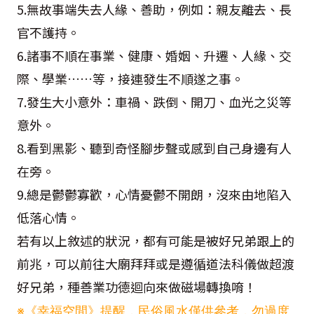
5.無故事端失去人緣、善助，例如：親友離去、長
官不護持。
6.諸事不順在事業、健康、婚姻、升遷、人緣、交
際、學業……等，接連發生不順遂之事。
7.發生大小意外：車禍、跌倒、開刀、血光之災等
意外。
8.看到黑影、聽到奇怪腳步聲或感到自己身邊有人
在旁。
9.總是鬱鬱寡歡，心情憂鬱不開朗，沒來由地陷入
低落心情。
若有以上敘述的狀況，都有可能是被好兄弟跟上的
前兆，可以前往大廟拜拜或是遵循道法科儀做超渡
好兄弟，種善業功德迴向來做磁場轉換唷！
※《幸福空間》提醒，民俗風水僅供參考，勿過度