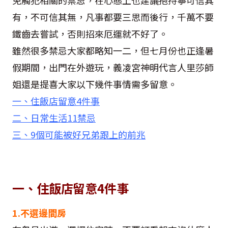
免觸犯相關的禁忌，在心態上也建議抱持寧可信其
有，不可信其無，凡事都要三思而後行，千萬不要
鐵齒去嘗試，否則招來厄運就不好了。
雖然很多禁忌大家都略知一二，但七月份也正逢暑
假期間，出門在外遊玩，義凌宮神明代言人里莎師
姐還是提喜大家以下幾件事情需多留意。
一、住飯店留意4件事
二、日常生活11禁忌
三、9個可能被好兄弟跟上的前兆
一、住飯店留意4件事
1.不選邊間房