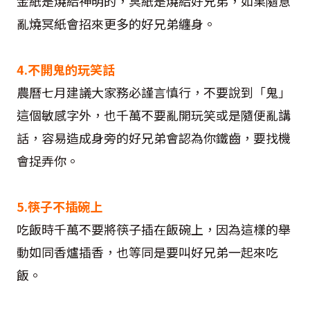
金紙是燒給神明的，冥紙是燒給好兄弟，如果隨意
亂燒冥紙會招來更多的好兄弟纏身。
4.不開鬼的玩笑話
農曆七月建議大家務必謹言慎行，不要說到「鬼」
這個敏感字外，也千萬不要亂開玩笑或是隨便亂講
話，容易造成身旁的好兄弟會認為你鐵齒，要找機
會捉弄你。
5.筷子不插碗上
吃飯時千萬不要將筷子插在飯碗上，因為這樣的舉
動如同香爐插香，也等同是要叫好兄弟一起來吃
飯。