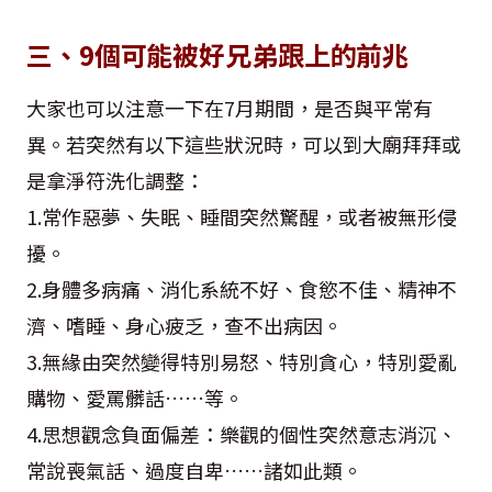
三、9個可能被好兄弟跟上的前兆
大家也可以注意一下在7月期間，是否與平常有
異。若突然有以下這些狀況時，可以到大廟拜拜或
是拿淨符洗化調整：
1.常作惡夢、失眠、睡間突然驚醒，或者被無形侵
擾。
2.身體多病痛、消化系統不好、食慾不佳、精神不
濟、嗜睡、身心疲乏，查不出病因。
3.無緣由突然變得特別易怒、特別貪心，特別愛亂
購物、愛罵髒話……等。
4.思想觀念負面偏差：樂觀的個性突然意志消沉、
常說喪氣話、過度自卑……諸如此類。