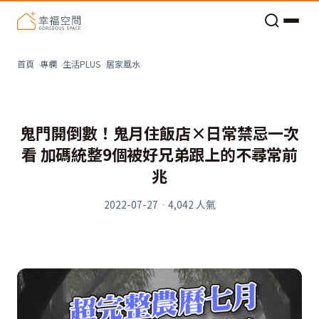
老屋預算分配與高 CP 值煥新術
居家風水
首頁
專欄
生活PLUS
鬼門開倒數！鬼月住飯店×日常禁忌一次
看 加碼統整9個被好兄弟跟上的不尋常前
兆
2022-07-27
·
4,042
人氣