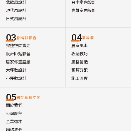
北歐風設計
台中室內設計
現代風設計
高雄室內設計
日式風設計
03
04
看精彩影音
讀專欄
完整空間實走
居家風水
設計師短影音
收納技巧
居家佈置靈感
風格營造
大坪數設計
預算分配
小坪數設計
施工流程
05
關於幸福空間
關於我們
公司歷程
企業徵才
聯絡我們