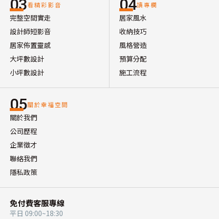
03
04
看精彩影音
讀專欄
完整空間實走
居家風水
設計師短影音
收納技巧
居家佈置靈感
風格營造
大坪數設計
預算分配
小坪數設計
施工流程
05
關於幸福空間
關於我們
公司歷程
企業徵才
聯絡我們
隱私政策
免付費客服專線
平日 09:00~18:30