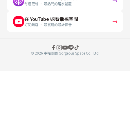
每週更新 · 最熱門的居家話題
在 YouTube 觀看幸福空間
訂閱頻道 · 最實用的設計影音
© 2026 幸福空間 Gorgeous Space Co., Ltd.
分
享
至
book
WeChat
複製連結