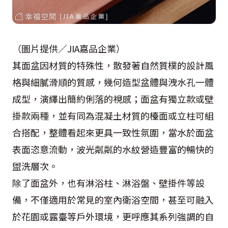
（圖片提供／JIA嘉品企業）
其面盆因材質的特殊性，散發著自然質樸的設計風
格與細膩滑順的質感，幾何造型盆體與洩水孔一體
成型，演繹出簡約俐落的視感；面盆有獨立款或壁
掛款兩種，並有同為混凝土材質的檯面或立柱可組
合搭配，整體看起來更具一致性氛圍，當水於面盆
表面恣意流動，波光粼粼的水紋營造豐富的暢快的
盥洗層次。
除了面盆外，也有淋浴柱、淋浴盤、壁掛件等設
備，不僅適用於常見的室內衛浴空間，甚至可融入
於花園或露臺等戶外環境，更呼應其系列強調的自