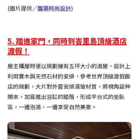
(圖片提供／
馥築時尚設計
)
5. 踏進家門，同時到峇里島頂級酒店
渡假！
屋主購屋時便以規劃擁有五坪大小的湯屋，設計上
利用實木與天然石材的安排，參考世界頂級渡假飯
店的規劃，大片對外窗安排清玻材質，將視角延伸
開來，加寬進出浴缸的踏階，形成平台式的坐臥
區，一邊泡湯、一邊享受自然美景。