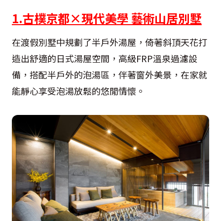
1.古樸京都×現代美學 藝術山居別墅
在渡假別墅中規劃了半戶外湯屋，倚著斜頂天花打
造出舒適的日式湯屋空間，高級FRP溫泉過濾設
備，搭配半戶外的泡湯區，伴著窗外美景，在家就
能靜心享受泡湯放鬆的悠閒情懷。