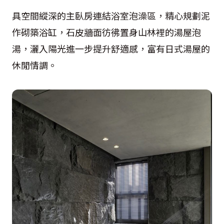
具空間縱深的主臥房連結浴室泡澡區，精心規劃泥
作砌築浴缸，石皮牆面彷彿置身山林裡的湯屋泡
湯，灑入陽光進一步提升舒適感，富有日式湯屋的
休閒情調。