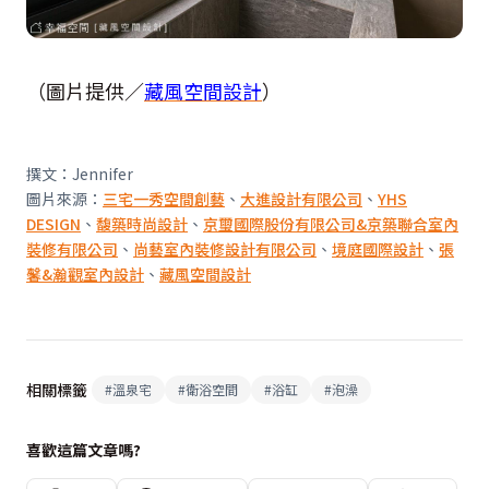
（圖片提供／
藏風空間設計
）
撰文：Jennifer
圖片來源：
三宅一秀空間創藝
、
大進設計有限公司
、
YHS
DESIGN
、
馥築時尚設計
、
京璽國際股份有限公司&京築聯合室內
裝修有限公司
、
尚藝室內裝修設計有限公司
、
境庭國際設計
、
張
馨&瀚觀室內設計
、
藏風空間設計
相關標籤
#
溫泉宅
#
衛浴空間
#
浴缸
#
泡澡
喜歡這篇文章嗎?