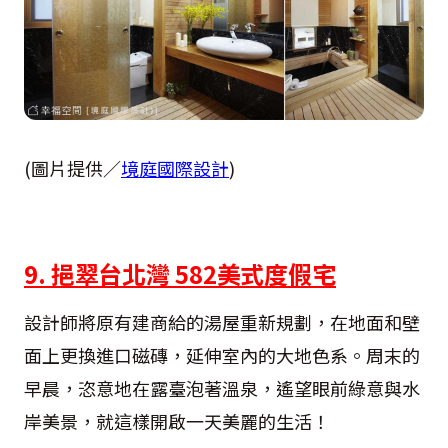
(圖片提供／
境庭國際設計
)
9. 挹翠台北灣 582美式度假宅
設計師將原有建商給的湯屋重新規劃，在地面和壁
面上更換進口磁磚，延伸室內的大地色系。周末的
早晨，恣意地在露臺泡著溫泉，遙望眼前綠意與水
岸美景，就這樣開啟一天美麗的生活！