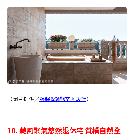
（圖片提供／
張馨&瀚觀室內設計
）
10. 藏風聚氣悠然退休宅 質樸自然全