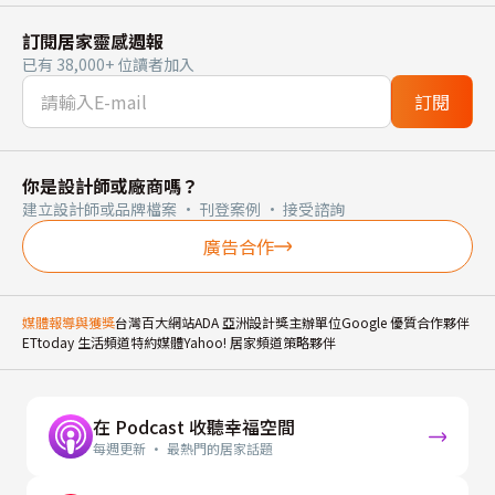
訂閱居家靈感週報
已有 38,000+ 位讀者加入
訂閱
你是設計師或廠商嗎？
建立設計師或品牌檔案 · 刊登案例 · 接受諮詢
廣告合作
媒體報導與獲獎
台灣百大網站
ADA 亞洲設計獎主辦單位
Google 優質合作夥伴
ETtoday 生活頻道特約媒體
Yahoo! 居家頻道策略夥伴
在 Podcast 收聽幸福空間
每週更新 · 最熱門的居家話題