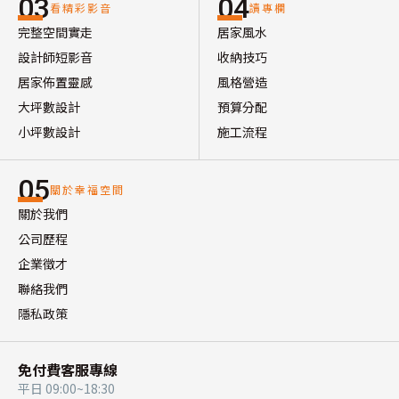
03
04
看精彩影音
讀專欄
完整空間實走
居家風水
設計師短影音
收納技巧
居家佈置靈感
風格營造
大坪數設計
預算分配
小坪數設計
施工流程
05
關於幸福空間
關於我們
公司歷程
企業徵才
聯絡我們
隱私政策
免付費客服專線
平日 09:00~18:30