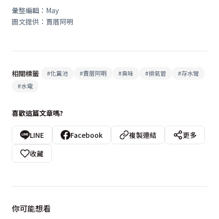
彙整編輯：May
圖文提供：賣厝阿明
相關標籤
#
化糞池
#
賣厝阿明
#
臭味
#
排氣管
#
存水彎
#
水電
喜歡這篇文章嗎?
LINE
Facebook
複製連結
更多
收藏
你可能想看