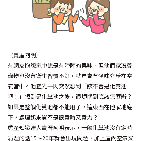
（賣厝阿明）
有網友抱怨家中總是有陣陣的臭味，但他們家沒養
寵物也沒有衛生習慣不好，就是會有怪味充斥在空
氣當中。他靈光一閃突然想到「該不會是化糞池
吧！」想到是化糞池之後，很煩惱到底該怎麼辦？
如果是整個化糞池都不能用了，這東西在他家地底
下，處理起來豈不是很費時又費力？
房產知識達人賣厝阿明表示，一般化糞池沒有定時
清理的話15～20年就會出現問題，加上屋內空氣又