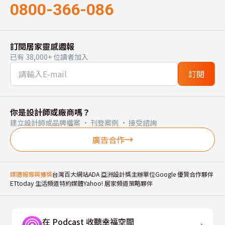
0800-366-086
訂閱居家靈感週報
已有 38,000+ 位讀者加入
訂閱
你是設計師或廠商嗎？
建立設計師或品牌檔案 · 刊登案例 · 接受諮詢
廣告合作
媒體報導與獲獎
台灣百大網站
ADA 亞洲設計獎主辦單位
Google 優質合作夥伴
ETtoday 生活頻道特約媒體
Yahoo! 居家頻道策略夥伴
在 Podcast 收聽幸福空間