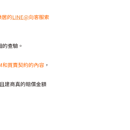
樂居的
LINE@
向客服索
細的查驗。
M和買賣契約的內容
，
且建商真的賠償金額