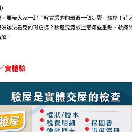
間）
課，要帶大家一起了解買房的的最後一個步驟－驗屋！花
眼沒辦法看見的瑕疵嗎？驗屋究竟該注意哪些重點，就讓
講解！
／實體驗