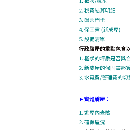
1. 權狀/騰本
2. 稅費結算明細
3. 鑰匙門卡
4. 保固書 (新成屋)
5. 設備清單
行政驗屋的重點包含以
1. 權狀的坪數是否與
2. 新成屋的保固書
3. 水電費/管理費的
►實體驗屋：
1. 進屋內查驗
2. 確保屋況