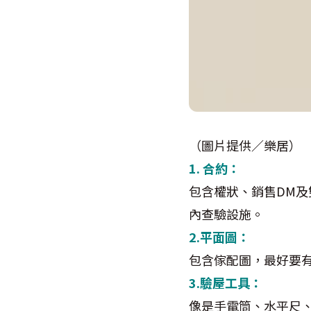
（圖片提供／樂居）
1. 合約：
包含權狀、銷售DM
內查驗設施。
2.平面圖：
包含傢配圖，最好要
3.驗屋工具：
像是手電筒、水平尺