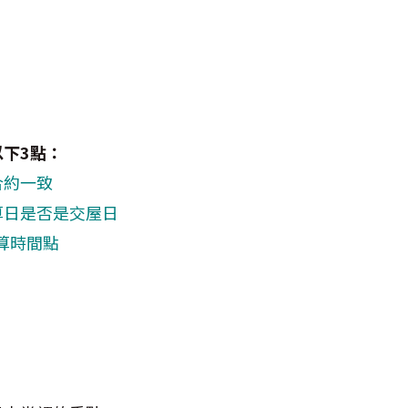
下3點：
合約一致
起算日是否是交屋日
切算時間點