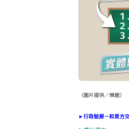
（圖片提供／樂居）
►行政驗屋－和賣方