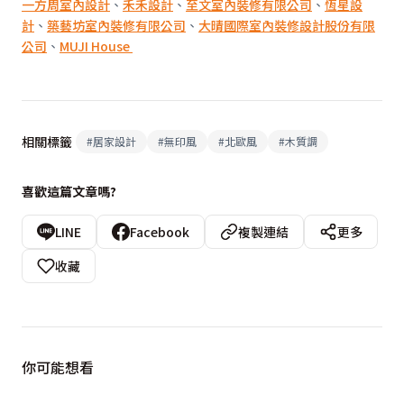
一方周室內設計
、
禾禾設計
、
至文室內裝修有限公司
、
恆星設
計
、
築藝坊室內裝修有限公司
、
大晴國際室內裝修設計股份有限
公司
、
MUJI House
相關標籤
#
居家設計
#
無印風
#
北歐風
#
木質調
喜歡這篇文章嗎?
LINE
Facebook
複製連結
更多
收藏
你可能想看