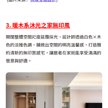
3. 暖木系沐光之家無印風
開闊整體空間尺度延攬採光，設計師透過白色×木
色的淡雅色調，鋪敘出空間的明亮溫馨感，打造簡
約清新的無印質感宅，讓居者在家就能享受滿滿的
愜意與舒適。