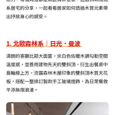
系居宅的分享，一起看看居家如何透過木質元素帶
出抒放身心的感受。
1. 北歐森林系│日光．曼波
清朗的客廳比鄰大面窗，米白色佐暖木調勾勒空間
溫度感，並善用建物先天的雙斜頂，衍生出餐桌中
島軸線上方，流露森林木屋印象的雙斜頂木質天花
板，搭配一整排訂製款手工玻璃燈飾，為日常餐敘
平添無限浪漫。