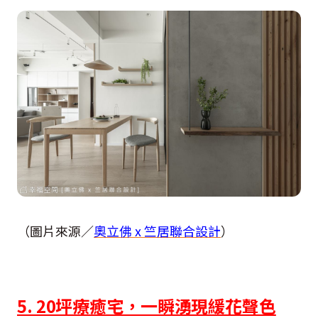
（圖片來源／
奧立佛 x 竺居聯合設計
）
5. 20坪療癒宅，一瞬湧現緩花聲色