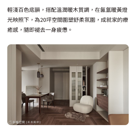
輕淺百色底韻，搭配溫潤暖木質調，在氤氲暖黃燈
光映照下，為20坪空間圍塑舒柔氛圍，成就家的療
癒感，隨即褪去一身疲憊。