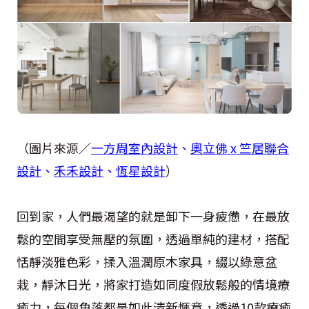
（圖片來源／
一方周室內設計
、
奧立佛 x 竺居聯合
設計
、
禾禾設計
、
恆星設計
）
回到家，人們最渴望的就是卸下一身疲憊，在最放
鬆的空間享受無壓的氛圍，透過單純的建材，搭配
恬靜淡雅色彩，揉入溫潤原木家具，綴以綠意盆
栽，靜沐日光，將家打造如同度假放鬆般的情境療
癒力，每個角落都是如此清新愜意，透過10款療癒