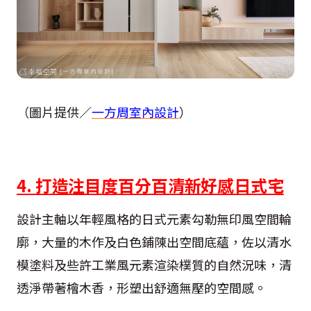
（圖片提供／
一方周室內設計
）
4. 打造注目度百分百清新好感日式宅
設計主軸以年輕風格的日式元素勾勒無印風空間輪
廓，大量的木作及白色鋪陳出空間底蘊，佐以清水
模塗料及些許工業風元素渲染樸質的自然況味，清
透淨帶著檜木香，形塑出舒適無壓的空間感。