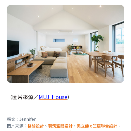
（圖片來源／
MUJI House
）
撰文：Jennifer
圖片來源：
格綸設計
、
羽筑空間設計
、
奧立佛 x 竺居聯合設計
、