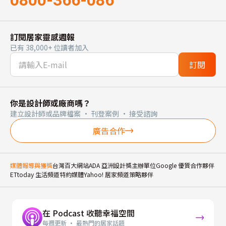
0800-366-086
訂閱居家靈感週報
已有 38,000+ 位讀者加入
訂閱
你是設計師或廠商嗎？
建立設計師或品牌檔案 · 刊登案例 · 接受諮詢
廣告合作
媒體報導與獲獎
台灣百大網站
ADA 亞洲設計獎主辦單位
Google 優質合作夥伴
ETtoday 生活頻道特約媒體
Yahoo! 居家頻道策略夥伴
在 Podcast 收聽幸福空間
每週更新 · 最熱門的居家話題