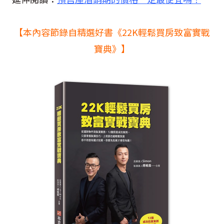
【本內容節錄自精選好書《22K輕鬆買房致富實戰
寶典》】