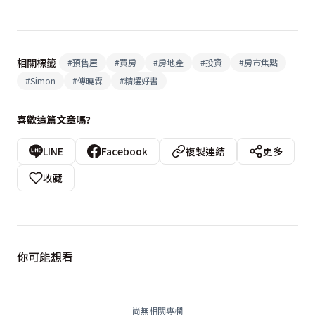
相關標籤
#
預售屋
#
買房
#
房地產
#
投資
#
房市焦點
#
Simon
#
傅曉霖
#
精選好書
喜歡這篇文章嗎?
LINE
Facebook
複製連結
更多
收藏
你可能想看
尚無相關專欄