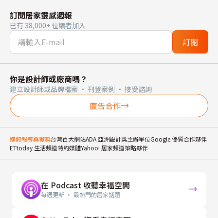
訂閱居家靈感週報
已有 38,000+ 位讀者加入
訂閱
你是設計師或廠商嗎？
建立設計師或品牌檔案 · 刊登案例 · 接受諮詢
廣告合作
媒體報導與獲獎
台灣百大網站
ADA 亞洲設計獎主辦單位
Google 優質合作夥伴
ETtoday 生活頻道特約媒體
Yahoo! 居家頻道策略夥伴
在 Podcast 收聽幸福空間
每週更新 · 最熱門的居家話題