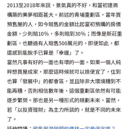
2013至2018年來說，景氣真的不好，和當初建商
構築的美夢相距甚大。前述的青埔重劃區，當年買
預售屋的人，如今賠售的金額比起當初預購的房價
金額，少則賠10％，多則賠到30％；而像是新莊重
劃區，也聽過有人賠售500萬元的，即便如此，都
還感到能脫手已算是「幸運」了。
當然凡事有好的一面也有壞的一面。如果一個人純
粹想買屋成家，那麼這時候就可以撿便宜了，住到
也算「發展中」的都會區，並且除非大環境糟到不
能再糟，否則相信數年後，這個重劃區依然有可能
逐步繁榮。那也是另一種形式的規劃未來，當然，
若「以投資理財」為主力所談的，就是不同的未來
了。
延伸閱讀：
預售屋潛銷期的價格一定最便宜嗎？