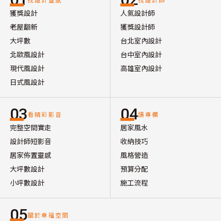
獲獎設計
人氣設計師
老屋翻新
獲獎設計師
大坪數
台北室內設計
北歐風設計
台中室內設計
現代風設計
高雄室內設計
日式風設計
03
04
看精彩影音
讀專欄
完整空間實走
居家風水
設計師短影音
收納技巧
居家佈置靈感
風格營造
大坪數設計
預算分配
小坪數設計
施工流程
05
關於幸福空間