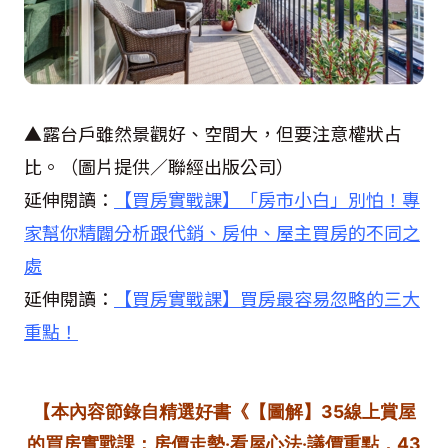
▲露台戶雖然景觀好、空間大，但要注意權狀占
比。（圖片提供／聯經出版公司）
延伸閱讀：
【買房實戰課】「房市小白」別怕！專
家幫你精闢分析跟代銷、房仲、屋主買房的不同之
處
延伸閱讀：
【買房實戰課】買房最容易忽略的三大
重點！
【本內容節錄自精選好書《【圖解】35線上賞屋
的買房實戰課：房價走勢‧看屋心法‧議價重點，43