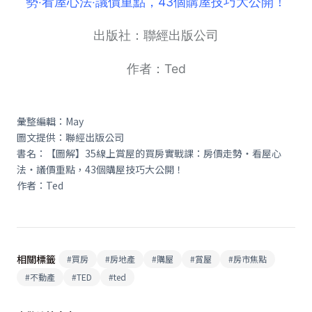
勢‧看屋心法‧議價重點，43個購屋技巧大公開！
出版社：聯經出版公司
作者：Ted
彙整編輯：May
圖文提供：聯經出版公司
書名：【圖解】35線上賞屋的買房實戰課：房價走勢‧看屋心
法‧議價重點，43個購屋技巧大公開！
作者：Ted
相關標籤
#
買房
#
房地產
#
購屋
#
賞屋
#
房市焦點
#
不動產
#
TED
#
ted