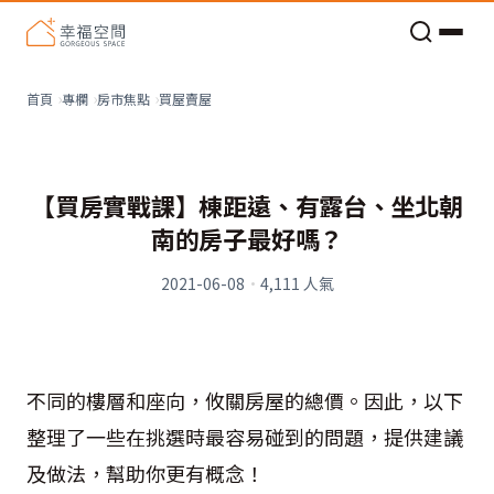
老屋預算分配與高 CP 值煥新術
買屋賣屋
首頁
專欄
房市焦點
【買房實戰課】棟距遠、有露台、坐北朝
南的房子最好嗎？
2021-06-08
·
4,111
人氣
不同的樓層和座向，攸關房屋的總價。因此，以下
整理了一些在挑選時最容易碰到的問題，提供建議
及做法，幫助你更有概念！